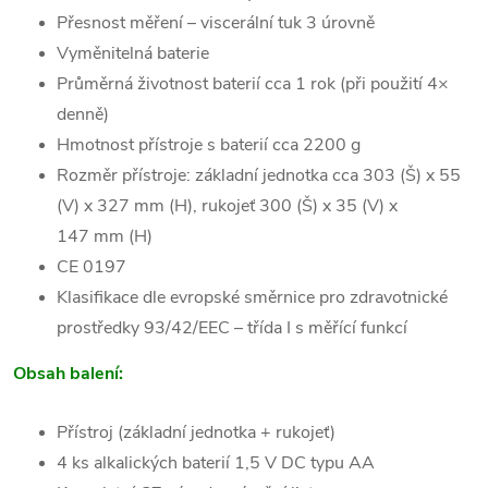
Přesnost měření – viscerální tuk 3 úrovně
Vyměnitelná baterie
Průměrná životnost baterií cca 1 rok (při použití 4×
denně)
Hmotnost přístroje s baterií cca 2200 g
Rozměr přístroje: základní jednotka cca 303 (Š) x 55
(V) x 327 mm (H), rukojeť 300 (Š) x 35 (V) x
147 mm (H)
CE 0197
Klasifikace dle evropské směrnice pro zdravotnické
prostředky 93/42/EEC – třída I s měřící funkcí
Obsah balení:
Přístroj (základní jednotka + rukojeť)
4 ks alkalických baterií 1,5 V DC typu AA