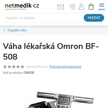
Přejít
NÁKUPNÍ
KOŠÍK
na
obsah
HLEDAT
Digitální váhy
Váha lékařská Omron BF-
508
Neohodnoceno
Podrobnosti hodnocení
Kód produktu:
OM508