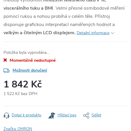
metody vyhodnotit
množství tělesného tuku v %,
viscerálního tuku a BMI
. Velmi přesné osmibodové měření
pomocí rukou a nohou probíhá v celém těle. Přístroj
disponuje grafickou interpretací naměřených hodnot a
velkým a čitelným LCD displejem.
Detailní informace
Položka byla vyprodána…
Momentálně nedostupné
Možnosti doručení
1 842 Kč
1 522 Kč bez DPH
Měrná
cena:
Dotaz k produktu
Hlídací pes
Sdílet
Značka:
OMRON