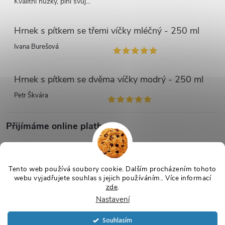
Kvalitní nůžky, plní svůj...
Hrnek s pítkem se třemi víčky mléčný - 250 ml
Ivana Burešová
Hrnek s pítkem se dvěma víčky modrý - 250 ml
Petr Škvára
Přijímáme online platby
Tento web používá soubory cookie. Dalším procházením tohoto
webu vyjadřujete souhlas s jejich používáním.. Více informací
zde
.
Copyright 2026
Netmedik.cz
. Všechna práva vyhrazena.
Upravit
Nastavení
nastavení cookies
Vytvořil Shoptet
Souhlasím