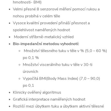
hmotnosti- BMI)
Velmi přesné 8 senzorové měření pomocí rukou a
nohou probíhá v celém těle
Vysoce kvalitní provedení přináší přesnost a
spolehlivost naměřených hodnot
Moderní stříbrně-metalický vzhled
Bio-impedanční metodou vyhodnotí:
Množství tělesného tuku v těle v % (5,0 – 60 %)
po 0,1 %
Množství viscerálního tuku v těle v 30-ti
úrovních
Vypočítá BMI(Body Mass Index) (7,0 – 90,0)
po 0,1
Klinicky ověřený algoritmus
Grafická interpretace naměřených hodnot
Rozliší mezi úbytkem tuku a úbytkem aktivní tělesné