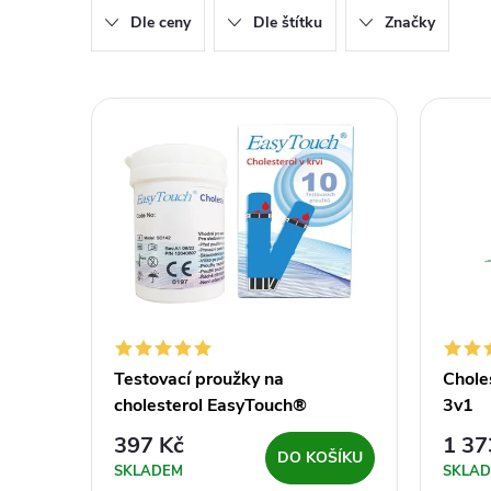
Dle ceny
Dle štítku
Značky
e
n
V
í
ý
p
p
r
i
o
s
d
p
Testovací proužky na
Chole
cholesterol EasyTouch®
3v1
u
r
397 Kč
1 37
DO KOŠÍKU
k
SKLADEM
SKLA