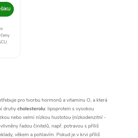
ŠÍKU
ro
rčeny
GCU.
otřebuje pro tvorbu hormonů a vitaminu O, a která
ní druhy
cholesterolu
: lipoprotein s vysokou
nízkou nebo velmi nízkou hustotou (nízkodenzitní -
vlivněny řadou činitelů, např. potravou s příliš
ady, věkem a pohlavím. Pokud je v krvi příliš