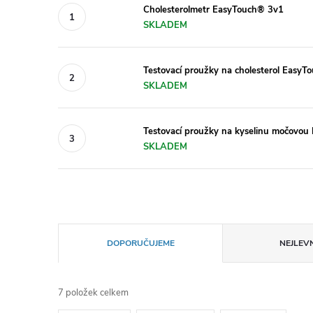
Cholesterolmetr EasyTouch® 3v1
SKLADEM
Testovací proužky na cholesterol EasyT
SKLADEM
Testovací proužky na kyselinu močovo
SKLADEM
Ř
DOPORUČUJEME
NEJLEVN
a
7
položek celkem
z