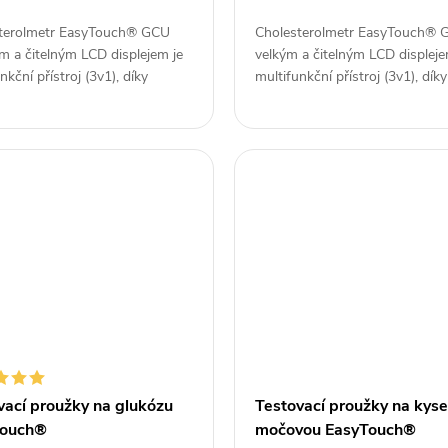
terolmetr EasyTouch® GCU
Cholesterolmetr EasyTouch® 
m a čitelným LCD displejem je
velkým a čitelným LCD displeje
nkční přístroj (3v1), díky
multifunkční přístroj (3v1), díky
 si...
kterému si...
vací proužky na glukózu
Testovací proužky na kyse
Touch®
močovou EasyTouch®