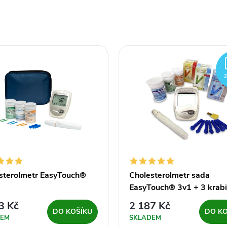
sterolmetr EasyTouch®
Cholesterolmetr sada
EasyTouch® 3v1 + 3 krab
proužků
3 Kč
2 187 Kč
DO KOŠÍKU
DO KO
DEM
SKLADEM