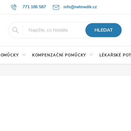
771 186 587
info@netmedik.cz
HLEDAT
 POMŮCKY
KOMPENZAČNÍ POMŮCKY
LÉKAŘSKÉ PO