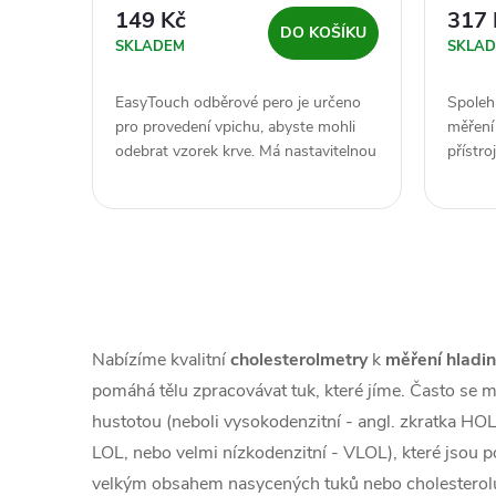
149 Kč
317 
DO KOŠÍKU
SKLADEM
SKLA
EasyTouch odběrové pero je určeno
Spolehl
pro provedení vpichu, abyste mohli
měření
odebrat vzorek krve. Má nastavitelnou
přístr
hloubku...
O
v
Nabízíme kvalitní
cholesterolmetry
k
měření hladin
l
pomáhá tělu zpracovávat tuk, které jíme. Často se 
hustotou (neboli vysokodenzitní - angl. zkratka HO
á
LOL, nebo velmi nízkodenzitní - VLOL), které jsou 
d
velkým obsahem nasycených tuků nebo cholesterolu, 