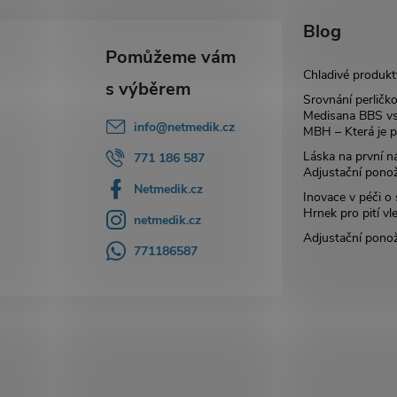
Blog
Chladivé produkt
Srovnání perličk
Medisana BBS vs
info
@
netmedik.cz
MBH – Která je p
Láska na první ná
771 186 587
Adjustační pono
Netmedik.cz
Inovace v péči o
Hrnek pro pití vl
netmedik.cz
Adjustační pono
771186587