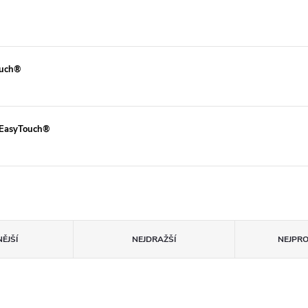
ouch®
u EasyTouch®
ĚJŠÍ
NEJDRAŽŠÍ
NEJPR