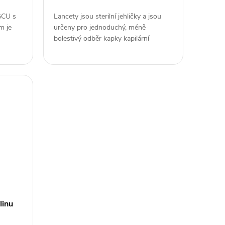
GCU s
Lancety jsou sterilní jehličky a jsou
m je
určeny pro jednoduchý, méně
bolestivý odběr kapky kapilární
krve pomocí...
linu