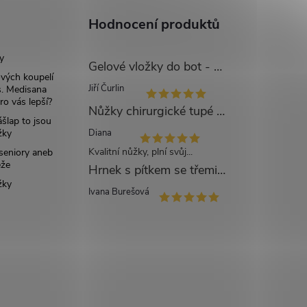
Hodnocení produktů
y
Gelové vložky do bot - UNI
ových koupelí
Jiří Čurlin
. Medisana
ro vás lepší?
Nůžky chirurgické tupé zahnuté - 14 cm
šlap to jsou
žky
Diana
Kvalitní nůžky, plní svůj...
 seniory aneb
eže
Hrnek s pítkem se třemi víčky mléčný - 250 ml
žky
Ivana Burešová