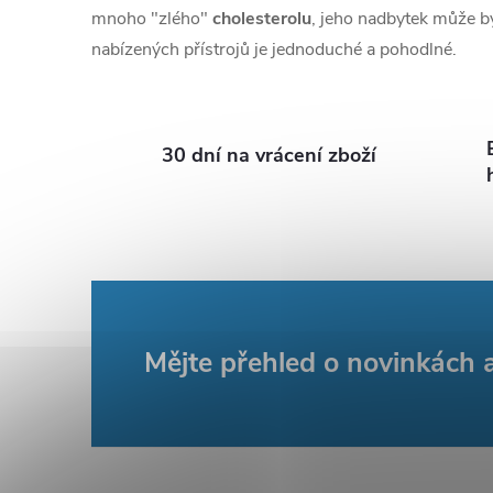
a
mnoho "zlého"
cholesterolu
, jeho nadbytek může 
nabízených přístrojů je jednoduché a pohodlné.
c
í
p
30 dní na vrácení zboží
r
v
k
y
Z
Mějte přehled o novinkách
v
á
ý
p
p