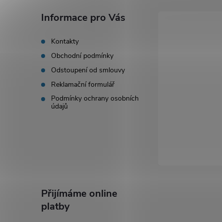
i
a
Informace pro Vás
s
t
Kontakty
u
Obchodní podmínky
í
Odstoupení od smlouvy
Reklamační formulář
Podmínky ochrany osobních
údajů
Přijímáme online
platby