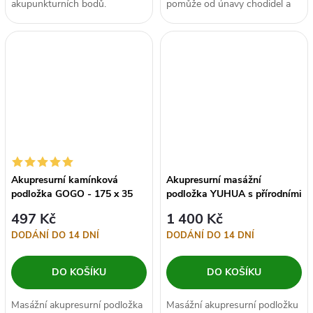
akupunkturních bodů.
pomůže od únavy chodidel a
Pošlapáváním na podložce
podpoří správnou funkci
docílíte vzpružení...
klenby díky...
Akupresurní kamínková
Akupresurní masážní
podložka GOGO - 175 x 35
podložka YUHUA s přírodními
cm
kameny - 40x140 cm
497 Kč
1 400 Kč
DODÁNÍ DO 14 DNÍ
DODÁNÍ DO 14 DNÍ
DO KOŠÍKU
DO KOŠÍKU
Masážní akupresurní podložka
Masážní akupresurní podložku