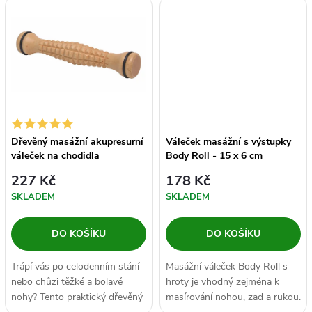
k
k
t
t
ů
ů
Dřevěný masážní akupresurní
Váleček masážní s výstupky
váleček na chodidla
Body Roll - 15 x 6 cm
227 Kč
178 Kč
SKLADEM
SKLADEM
DO KOŠÍKU
DO KOŠÍKU
Trápí vás po celodenním stání
Masážní váleček Body Roll s
nebo chůzi těžké a bolavé
hroty je vhodný zejména k
nohy? Tento praktický dřevěný
masírování nohou, zad a rukou.