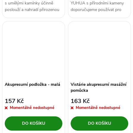
s umělými kamínky účinně
YUHUA s přírodními kameny
poslouží a nahradí přirozenou
doporučujeme používat pro
a prospěšnou chůzi po
polohu vleže, tak pro
kamínkách v...
chůzi. Masáž...
Akupresurní podložka - malá
Vistárie akupresurní masážní
pomůcka
157 Kč
163 Kč
Momentálně nedostupné
Momentálně nedostupné
DO KOŠÍKU
DO KOŠÍKU