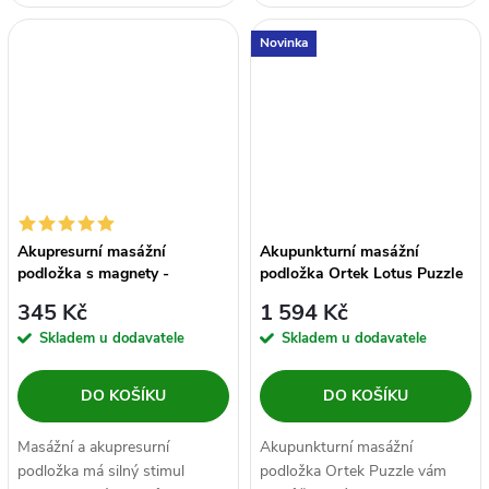
masážní akupresurní váleček
Kuželovité měkké hroty
na...
jemně...
Novinka
Akupresurní masážní
Akupunkturní masážní
podložka s magnety -
podložka Ortek Lotus Puzzle
27,5x35,5 cm
- 9 dílů
345 Kč
1 594 Kč
Skladem u dodavatele
Skladem u dodavatele
DO KOŠÍKU
DO KOŠÍKU
Masážní a akupresurní
Akupunkturní masážní
podložka má silný stimul
podložka Ortek Puzzle vám