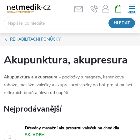
Přejít
NÁKUPNÍ
KOŠÍK
na
obsah
HLEDAT
REHABILITAČNÍ POMŮCKY
Akupunktura, akupresura
Akupunktura a akupresura
– podložky s magnety, kamínkové
rohože, masážní válečky a akupresurní vložky do bot pro stimulaci
reflexních bodů a úlevu od napětí.
Nejprodávanější
Dřevěný masážní akupresurní váleček na chodidla
SKLADEM