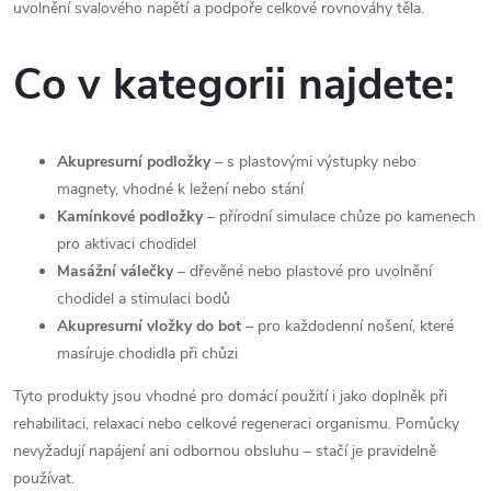
uvolnění svalového napětí a podpoře celkové rovnováhy těla.
p
r
Co v kategorii najdete:
v
k
Akupresurní podložky
– s plastovými výstupky nebo
y
magnety, vhodné k ležení nebo stání
Kamínkové podložky
– přírodní simulace chůze po kamenech
v
pro aktivaci chodidel
Masážní válečky
– dřevěné nebo plastové pro uvolnění
ý
chodidel a stimulaci bodů
p
Akupresurní vložky do bot
– pro každodenní nošení, které
masíruje chodidla při chůzi
i
Tyto produkty jsou vhodné pro domácí použití i jako doplněk při
s
rehabilitaci, relaxaci nebo celkové regeneraci organismu. Pomůcky
nevyžadují napájení ani odbornou obsluhu – stačí je pravidelně
u
používat.