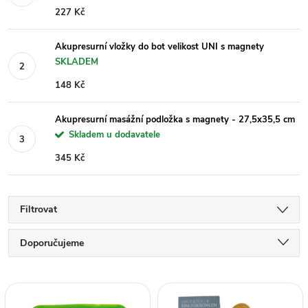
227 Kč
Akupresurní vložky do bot velikost UNI s magnety
SKLADEM
148 Kč
Akupresurní masážní podložka s magnety - 27,5x35,5 cm
Skladem u dodavatele
345 Kč
Filtrovat
Ř
Doporučujeme
a
Nejlevnější
V
Nejdražší