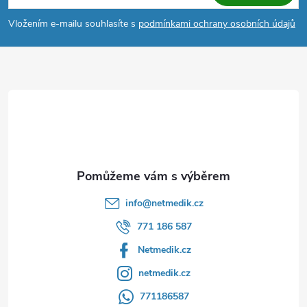
p
Vložením e-mailu souhlasíte s
podmínkami ochrany osobních údajů
a
t
í
info
@
netmedik.cz
771 186 587
Netmedik.cz
netmedik.cz
771186587