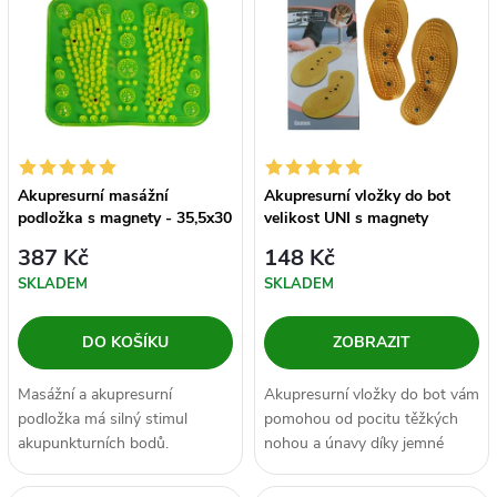
z
ý
Nejprodávanější
e
p
Abecedně
n
i
í
s
Akupresurní masážní
Akupresurní vložky do bot
p
podložka s magnety - 35,5x30
velikost UNI s magnety
p
cm
387 Kč
148 Kč
r
SKLADEM
SKLADEM
r
o
DO KOŠÍKU
ZOBRAZIT
o
d
Masážní a akupresurní
Akupresurní vložky do bot vám
d
podložka má silný stimul
pomohou od pocitu těžkých
u
akupunkturních bodů.
nohou a únavy díky jemné
u
Pošlapáváním na
stimulaci reflexních zón při
podložce docílíte vzpružení...
každém...