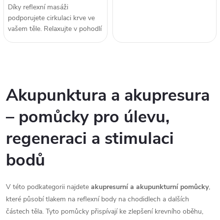
Díky reflexní masáži
podporujete cirkulaci krve ve
vašem těle. Relaxujte v pohodlí
domova či kanceláře.
O
v
Akupunktura a akupresura
l
– pomůcky pro úlevu,
á
regeneraci a stimulaci
d
bodů
a
c
V této podkategorii najdete
akupresurní a akupunkturní pomůcky
,
které působí tlakem na reflexní body na chodidlech a dalších
í
částech těla. Tyto pomůcky přispívají ke zlepšení krevního oběhu,