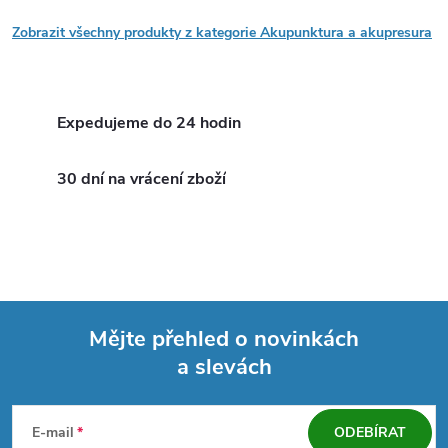
Zobrazit všechny produkty z kategorie Akupunktura a akupresura
Expedujeme do 24 hodin
30 dní na vrácení zboží
Mějte přehled o novinkách
a slevách
Z
á
E-mail
ODEBÍRAT