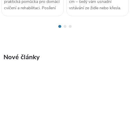
praktická pomůcka pro domácí
cm – šedý vám usnadní
cvičení a rehabilitaci. Posílení
vstávání ze židle nebo křesla.
dolních i horních...
Pevná výška navíc poskytuje
komfort...
Nové články