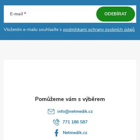
á
E-mail
ODEBÍRAT
p
Vložením e-mailu souhlasíte s
podmínkami ochrany osobních údajů
a
t
í
info
@
netmedik.cz
771 186 587
Netmedik.cz