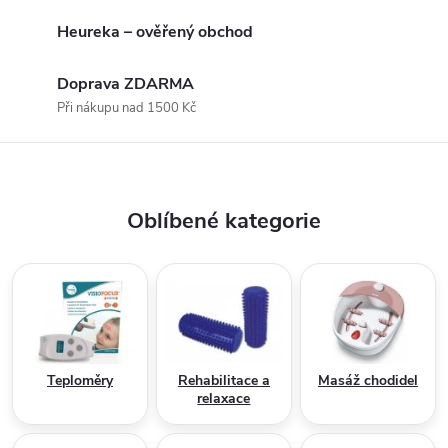
t
Heureka – ověřený obchod
n
Doprava ZDARMA
í
Při nákupu nad 1500 Kč
p
o
Oblíbené kategorie
m
ů
c
k
Teploměry
Rehabilitace a
Masáž chodidel
relaxace
y