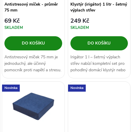
í
Antistresový míček - průměr
Klystýr (irigátor) 1 litr - šetrný
75 mm
výplach střev
ž
69 Kč
249 Kč
i
SKLADEM
SKLADEM
v
DO KOŠÍKU
DO KOŠÍKU
o
Antistresový míček 75 mm je
Irigátor 1 l – šetrný výplach
t
jednoduchý, ale účinný
střev nabízí kompletní set pro
pomocník proti napětí a stresu.
pohodlný domácí klystýr nebo
Stačí pármačknutí — a napětí
střevní sprchu. Snadno...
z...
Novinka
Novinka