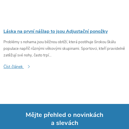
Láska na první nášlap to jsou Adjustační ponožky
Problémy s nohama jsou běžnou obtíží, která postihuje širokou škálu
populace napříč různými věkovými skupinami. Sportovci, kteří pravidelně
zatěžují své nohy, často trpí...
Číst článek
Mějte přehled o novinkách
a slevách
Z