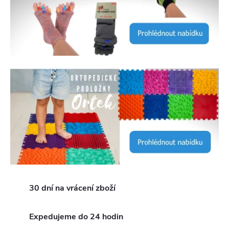
.
c
z
–
Z
d
r
a
30 dní na vrácení zboží
v
o
Expedujeme do 24 hodin