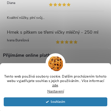
Diana
Kvalitní nůžky, plní svůj...
Hrnek s pítkem se třemi víčky mléčný - 250 ml
Ivana Burešová
Přijímáme online platby
Tento web používá soubory cookie. Dalším procházením tohoto
webu vyjadřujete souhlas s jejich používáním.. Více informací
zde
.
Copyright 2026
Netmedik.cz
. Všechna práva vyhrazena.
Upravit
Nastavení
nastavení cookies
Souhlasím
Vytvořil Shoptet