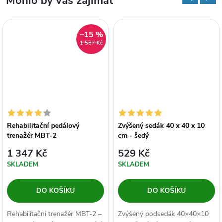
Mohlo by vás zajímat
–15 %
1 587 Kč
Rehabilitační pedálový
Zvýšený sedák 40 x 40 x 10
trenažér MBT-2
cm - šedý
1 347 Kč
529 Kč
SKLADEM
SKLADEM
DO KOŠÍKU
DO KOŠÍKU
Rehabilitační trenažér MBT-2 –
Zvýšený podsedák 40×40×10