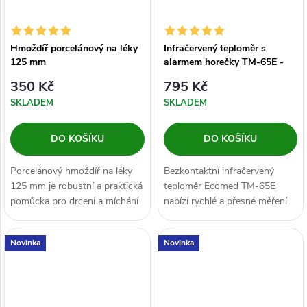
Hmoždíř porcelánový na léky
Infračervený teploměr s
125 mm
alarmem horečky TM-65E -
Ecomed
350 Kč
795 Kč
SKLADEM
SKLADEM
DO KOŠÍKU
DO KOŠÍKU
Porcelánový hmoždíř na léky
Bezkontaktní infračervený
125 mm je robustní a praktická
teploměr Ecomed TM-65E
pomůcka pro drcení a míchání
nabízí rychlé a přesné měření
prášků, bylin či léků. Díky...
tělesné teploty bez nutnosti
dotyku....
Novinka
Novinka