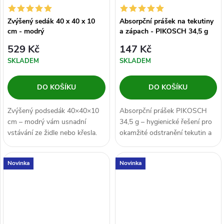
Zvýšený sedák 40 x 40 x 10
Absorpční prášek na tekutiny
cm - modrý
a zápach - PIKOSCH 34,5 g
529 Kč
147 Kč
SKLADEM
SKLADEM
DO KOŠÍKU
DO KOŠÍKU
Zvýšený podsedák 40×40×10
Absorpční prášek PIKOSCH
cm – modrý vám usnadní
34,5 g – hygienické řešení pro
vstávání ze židle nebo křesla.
okamžité odstranění tekutin a
Pevná výška navíc poskytuje
zápachu. Pohlcuje moč, krev,...
komfort...
Novinka
Novinka