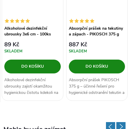
Alkoholové dezinfekční
Absorpční prášek na tekutiny
ubrousky 3x6 cm - 100ks
a zápach - PIKOSCH 375 g
89 Kč
887 Kč
SKLADEM
SKLADEM
DO KOŠÍKU
DO KOŠÍKU
Alkoholové dezinfekční
Absorpční prášek PIKOSCH
ubrousky zajistí okamžitou
375 g – účinné řešení pro
hygienickou čistotu kdekoli na
hygienické odstranění tekutin a
cestách i v pohodlí domova....
zápachu. Pohlcuje moč, krev,...