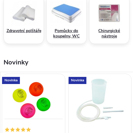
p
r
o
Zdravotní polštáře
Pomůcky do
Chirurgické
koupelny, WC
nástroje
v
á
Novinky
š
l
Novinka
Novinka
e
p
š