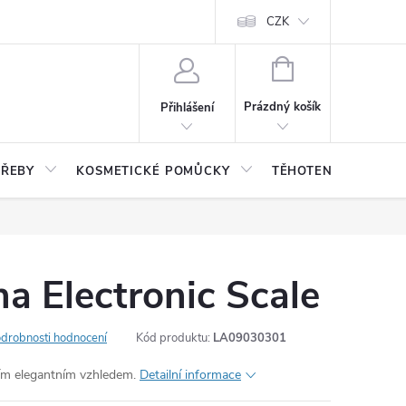
CZK
NÁKUPNÍ
KOŠÍK
Prázdný košík
Přihlášení
TŘEBY
KOSMETICKÉ POMŮCKY
TĚHOTENSTVÍ, DĚTI
a Electronic Scale
drobnosti hodnocení
Kód produktu:
LA09030301
ním elegantním vzhledem.
Detailní informace