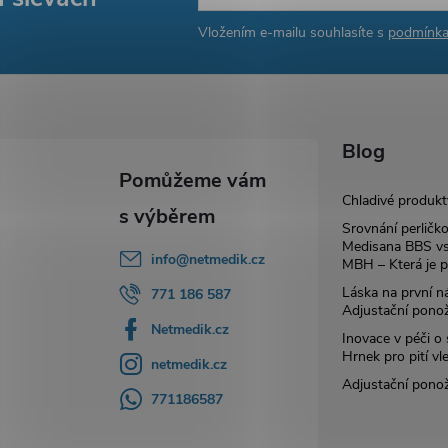
Vložením e-mailu souhlasíte s
podmínka
Blog
Chladivé produkt
Srovnání perličk
Medisana BBS vs
info
@
netmedik.cz
MBH – Která je p
Láska na první ná
771 186 587
Adjustační pono
Netmedik.cz
Inovace v péči o
Hrnek pro pití vl
netmedik.cz
Adjustační pono
771186587