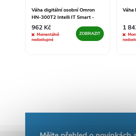
RON
Váha digitální osobní Omron
Váha 
HN-300T2 Intelli IT Smart -
černá
962 Kč
1 84
ŠÍKU
ZOBRAZIT
Momentálně
Mom
nedostupné
nedost
Mějte přehled o novinkách