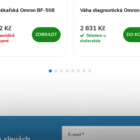
lékařská Omron BF-508
Váha diagnostická Omron
2 Kč
2 831 Kč
ZOBRAZIT
DO K
entálně
Skladem u
upné
dodavatele
E-mail
a slevách