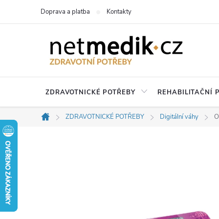
Přejít
Doprava a platba
Kontakty
na
obsah
ZDRAVOTNICKÉ POTŘEBY
REHABILITAČNÍ
ZDRAVOTNICKÉ POTŘEBY
Digitální váhy
O
Domů