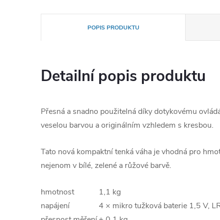
POPIS PRODUKTU
Detailní popis produktu
Přesná a snadno použitelná díky dotykovému ovládání
veselou barvou a originálním vzhledem s kresbou.
Tato nová kompaktní tenká váha je vhodná pro hmotno
nejenom v bílé, zelené a růžové barvě.
hmotnost
1,1 kg
napájení
4 × mikro tužková baterie 1,5 V, L
přesnost měření
± 0,1 kg