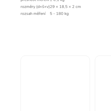
rozměry (d×š×v)
29 × 18,5 × 2 cm
rozsah měření
5 - 180 kg