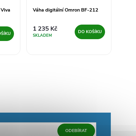
 Viva
Váha digitální Omron BF-212
Váha
2 6
1 235 Kč
DO KOŠÍKU
OŠÍKU
DODÁ
SKLADEM
DNÍ
ODEBÍRAT