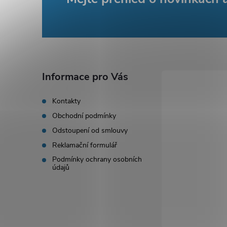
Z
á
p
a
Informace pro Vás
t
Kontakty
Obchodní podmínky
í
Odstoupení od smlouvy
Reklamační formulář
Podmínky ochrany osobních
údajů