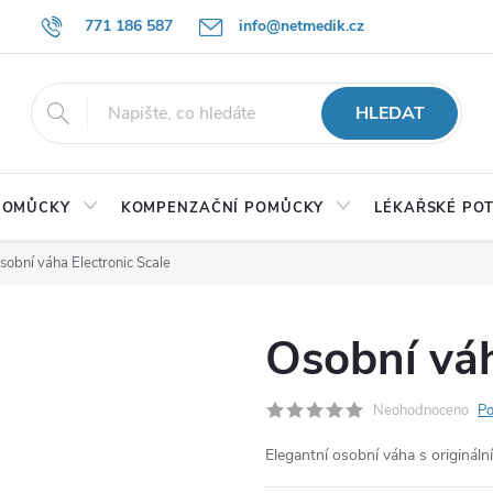
771 186 587
info@netmedik.cz
HLEDAT
 POMŮCKY
KOMPENZAČNÍ POMŮCKY
LÉKAŘSKÉ PO
sobní váha Electronic Scale
Osobní váh
Neohodnoceno
Po
Elegantní osobní váha s originál