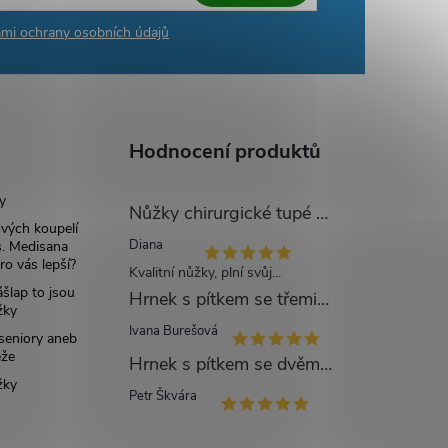
mi ochrany osobních údajů
Hodnocení produktů
y
Nůžky chirurgické tupé zahnuté - 14 cm
ových koupelí
Diana
. Medisana
ro vás lepší?
Kvalitní nůžky, plní svůj...
šlap to jsou
Hrnek s pítkem se třemi víčky mléčný - 250 ml
žky
Ivana Burešová
 seniory aneb
eže
Hrnek s pítkem se dvěma víčky modrý - 250 ml
žky
Petr Škvára