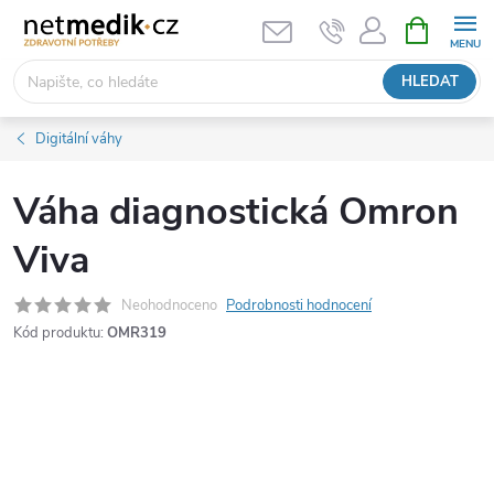
Přejít
NÁKUPNÍ
KOŠÍK
na
obsah
HLEDAT
Digitální váhy
Váha diagnostická Omron
Viva
Neohodnoceno
Podrobnosti hodnocení
Kód produktu:
OMR319