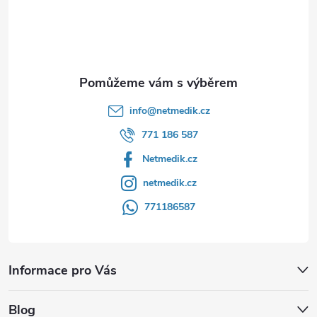
í
info
@
netmedik.cz
771 186 587
Netmedik.cz
netmedik.cz
771186587
Informace pro Vás
Blog