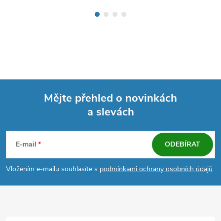
Mějte přehled o novinkách
a slevách
Z
á
E-mail
ODEBÍRAT
p
Vložením e-mailu souhlasíte s
podmínkami ochrany osobních údajů
a
t