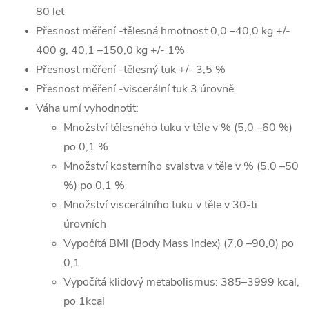
80 let
Přesnost měření -tělesná hmotnost 0,0 –40,0 kg +/-
400 g, 40,1 –150,0 kg +/- 1%
Přesnost měření -tělesný tuk +/- 3,5 %
Přesnost měření -viscerální tuk 3 úrovně
Váha umí vyhodnotit:
Množství tělesného tuku v těle v % (5,0 –60 %)
po 0,1 %
Množství kosterního svalstva v těle v % (5,0 –50
%) po 0,1 %
Množství viscerálního tuku v těle v 30-ti
úrovních
Vypočítá BMI (Body Mass Index) (7,0 –90,0) po
0,1
Vypočítá klidový metabolismus: 385–3999 kcal,
po 1kcal