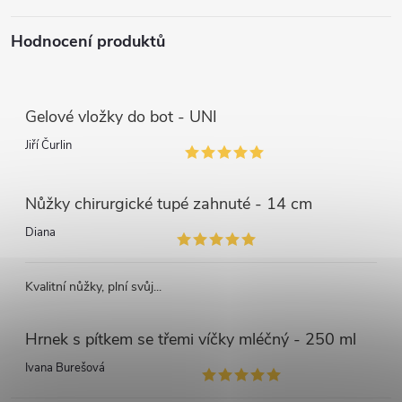
Hodnocení produktů
Gelové vložky do bot - UNI
Jiří Čurlin
Nůžky chirurgické tupé zahnuté - 14 cm
Diana
Kvalitní nůžky, plní svůj...
Hrnek s pítkem se třemi víčky mléčný - 250 ml
Ivana Burešová