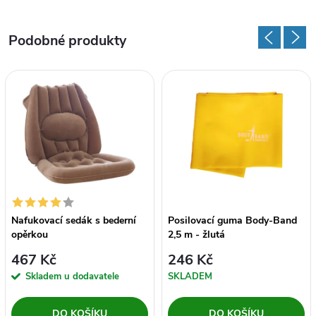
Nafukovací sedák s bederní
Posilovací guma Body-Band
opěrkou
2,5 m - žlutá
467 Kč
246 Kč
Skladem u dodavatele
SKLADEM
DO KOŠÍKU
DO KOŠÍKU