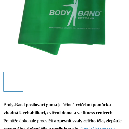
Body-Band
posilovací guma
je účinná
cvičební pomůcka
vhodná k rehabilitaci, cvičení doma a ve fitness centrech
.
Pomůže dokonale procvičit a
zpevnit svaly celého těla, zlepšuje
rovnováhu, držení těla a posiluje svaly
.