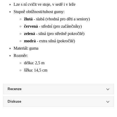
Lze s ní cvičit ve stoje, v sedě i v leže
Stupně obtížnosti/tuhost gumy:
žlutá
- slabá (vhodná pro děti a seniory)
červená
- střední (pro začátečníky)
zelená
- silná (pro středně pokročilé)
modrá
- extra silná (pokročilé)
Materiál: guma
Rozměr:
délka: 2,5 m
šířka: 14,5 cm
Recenze
Diskuse