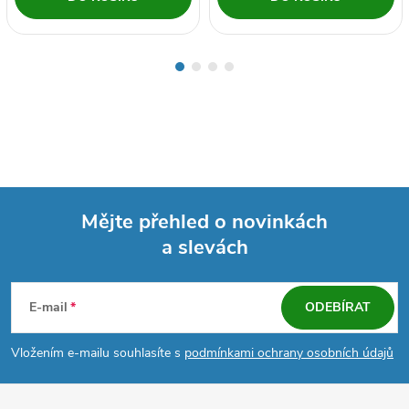
Mějte přehled o novinkách
a slevách
Z
á
E-mail
ODEBÍRAT
p
Vložením e-mailu souhlasíte s
podmínkami ochrany osobních údajů
a