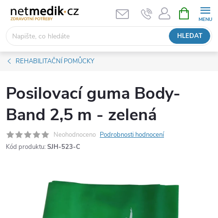
Přejít
NÁKUPNÍ
KOŠÍK
na
obsah
HLEDAT
REHABILITAČNÍ POMŮCKY
Posilovací guma Body-
Band 2,5 m - zelená
Neohodnoceno
Podrobnosti hodnocení
Kód produktu:
SJH-523-C