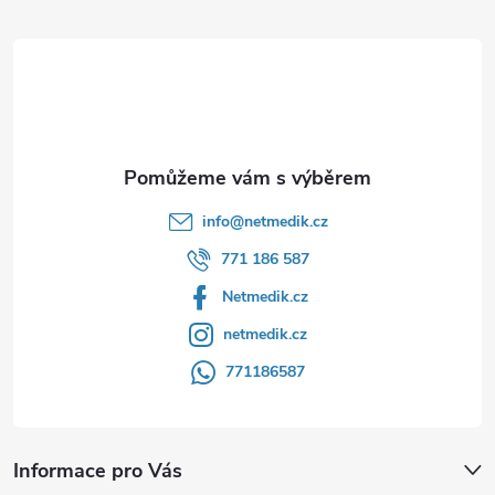
t
í
info
@
netmedik.cz
771 186 587
Netmedik.cz
netmedik.cz
771186587
Informace pro Vás