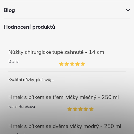
Blog
Hodnocení produktů
Nůžky chirurgické tupé zahnuté - 14 cm
Diana
Kvalitní nůžky, plní svůj...
Hrnek s pítkem se třemi víčky mléčný - 250 ml
Ivana Burešová
Hrnek s pítkem se dvěma víčky modrý - 250 ml