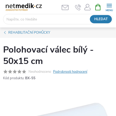
Přejít
NÁKUPNÍ
KOŠÍK
na
obsah
HLEDAT
REHABILITAČNÍ POMŮCKY
Polohovací válec bílý -
50x15 cm
Neohodnoceno
Podrobnosti hodnocení
Kód produktu:
BX-55