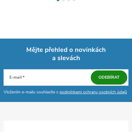
Mějte přehled o novinkách
a slevách
Z
á
E-mail
ODEBÍRAT
p
Vložením e-mailu souhlasíte s
podmínkami ochrany osobních údajů
a
t