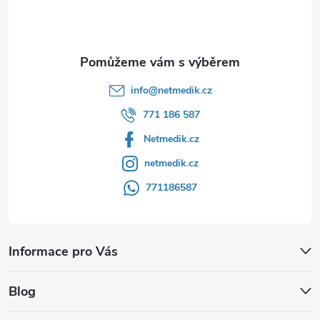
í
info
@
netmedik.cz
771 186 587
Netmedik.cz
netmedik.cz
771186587
Informace pro Vás
Blog