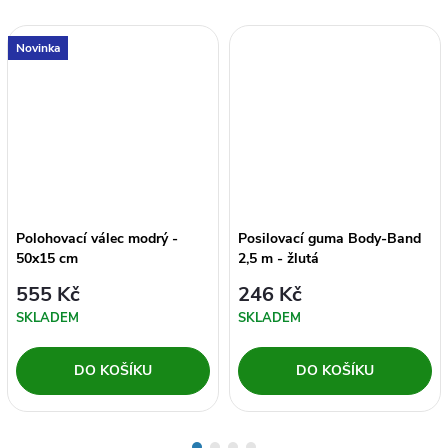
Novinka
Polohovací válec modrý -
Posilovací guma Body-Band
50x15 cm
2,5 m - žlutá
555 Kč
246 Kč
SKLADEM
SKLADEM
DO KOŠÍKU
DO KOŠÍKU