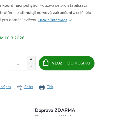
je
koordinaci pohybu
. Používá se pro
stabilizaci
 hrotům se
stimulují nervová zakončení
a celé tělo
i pro domácí cvičení.
Detailní informace
10.8.2026
VLOŽIT DO KOŠÍKU
dací pes
Sdílet
Tisk
Doprava ZDARMA