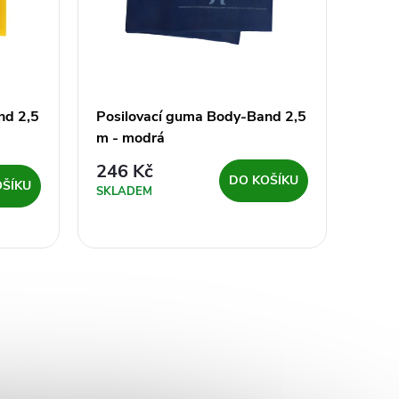
nd 2,5
Posilovací guma Body-Band 2,5
Posi
m - modrá
m - č
246
246 Kč
DO KOŠÍKU
OŠÍKU
Sk
SKLADEM
dodava