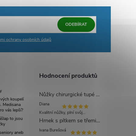
ODEBÍRAT
mi ochrany osobních údajů
Hodnocení produktů
y
Nůžky chirurgické tupé zahnuté - 14 cm
ových koupelí
Diana
. Medisana
ro vás lepší?
Kvalitní nůžky, plní svůj...
šlap to jsou
Hrnek s pítkem se třemi víčky mléčný - 250 ml
žky
Ivana Burešová
 seniory aneb