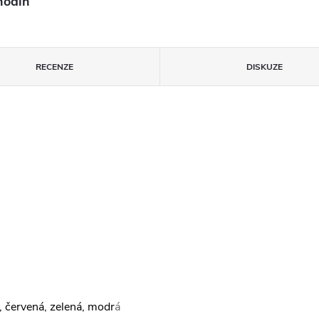
hodin
RECENZE
DISKUZE
, červená, zelená, modr
á