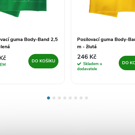
ovací guma Body-Band 2,5
Posilovací guma Body-Ba
elená
m - žlutá
246 Kč
Kč
DO KOŠÍKU
DO K
Skladem u
DEM
dodavatele