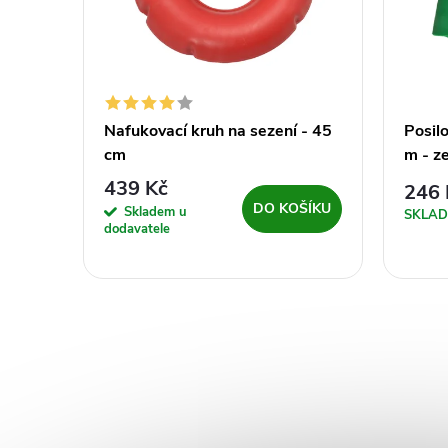
10 cm
Nafukovací kruh na sezení - 45
Posil
cm
m - z
439 Kč
246 
ŠÍKU
DO KOŠÍKU
Skladem u
SKLA
dodavatele