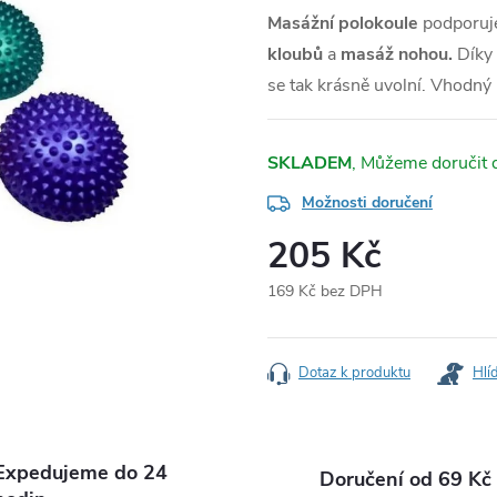
Masážní polokoule
podporu
kloubů
a
masáž nohou.
Díky
se tak krásně uvolní. Vhodný 
SKLADEM
Možnosti doručení
205 Kč
169 Kč bez DPH
Měrná
cena:
Dotaz k produktu
Hlí
Expedujeme do 24
Doručení od 69 Kč