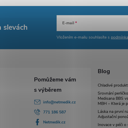
E-mail
a slevách
Vložením e-mailu souhlasíte s
podmínka
Blog
Chladivé produkt
Srovnání perličk
Medisana BBS vs
info
@
netmedik.cz
MBH – Která je p
Láska na první ná
771 186 587
Adjustační pono
Netmedik.cz
Inovace v péči o