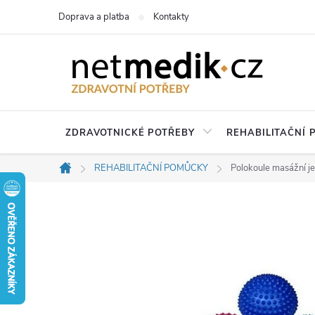
Přejít
Doprava a platba
Kontakty
na
obsah
ZDRAVOTNICKÉ POTŘEBY
REHABILITAČNÍ
REHABILITAČNÍ POMŮCKY
Polokoule masážní j
Domů