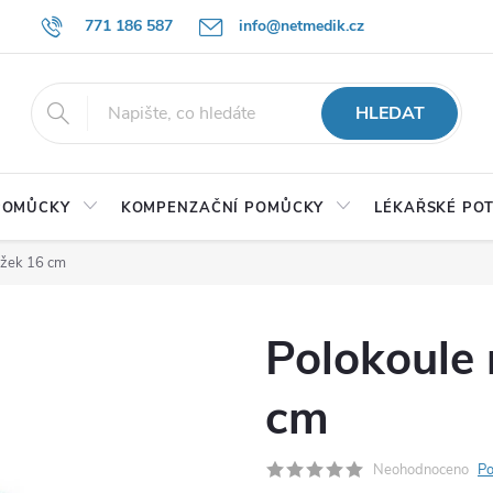
771 186 587
info@netmedik.cz
HLEDAT
 POMŮCKY
KOMPENZAČNÍ POMŮCKY
LÉKAŘSKÉ PO
ežek 16 cm
Polokoule 
cm
Neohodnoceno
Po