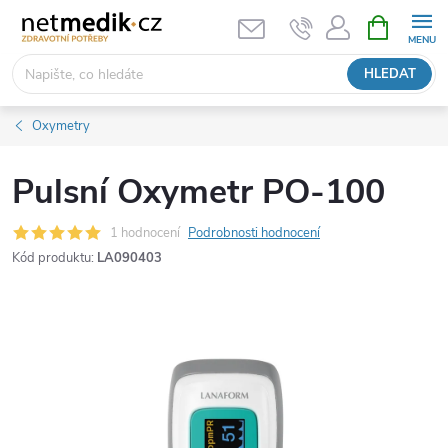
Přejít
NÁKUPNÍ
KOŠÍK
na
obsah
HLEDAT
Oxymetry
Pulsní Oxymetr PO-100
1 hodnocení
Podrobnosti hodnocení
Kód produktu:
LA090403