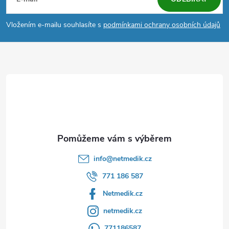
á
p
Vložením e-mailu souhlasíte s
podmínkami ochrany osobních údajů
a
t
í
info
@
netmedik.cz
771 186 587
Netmedik.cz
netmedik.cz
771186587