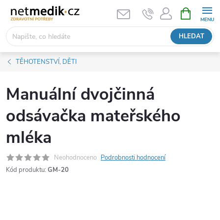
Přejít
NÁKUPNÍ
KOŠÍK
na
obsah
HLEDAT
TĚHOTENSTVÍ, DĚTI
Manuální dvojčinná
odsávačka mateřského
mléka
Neohodnoceno
Podrobnosti hodnocení
Kód produktu:
GM-20