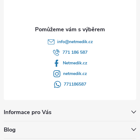
í
info
@
netmedik.cz
771 186 587
Netmedik.cz
netmedik.cz
771186587
Informace pro Vás
Blog