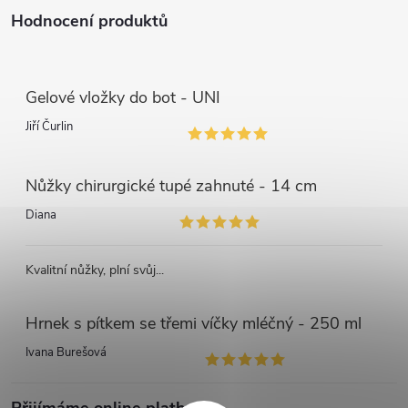
Hodnocení produktů
Gelové vložky do bot - UNI
Jiří Čurlin
Nůžky chirurgické tupé zahnuté - 14 cm
Diana
Kvalitní nůžky, plní svůj...
Hrnek s pítkem se třemi víčky mléčný - 250 ml
Ivana Burešová
Přijímáme online platby