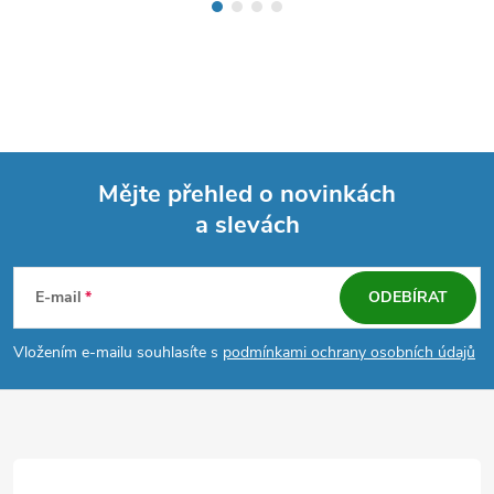
Mějte přehled o novinkách
a slevách
Z
á
E-mail
ODEBÍRAT
p
Vložením e-mailu souhlasíte s
podmínkami ochrany osobních údajů
a
t