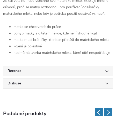
získali většinu nebo všechno své mateřské mléko. Existuje mnoho
důvodů, proč se matky rozhodnou pro používání odsávačky
mateřského mléka, nebo kdy je potřeba použít odsávačky, např.:
matka se chce vrátit do práce
pohyb matky s dítětem někde, kde není vhodné kojit
matka musí brát léky, které se přenáší do mateřského mléka
kojení je bolestivé
nadměrná tvorba mateřského mléka, které dítě nespotřebuje
Recenze
Diskuse