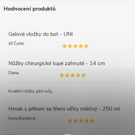
Hodnocení produktů
Gelové vložky do bot - UNI
Jiří Čurlin
Nůžky chirurgické tupé zahnuté - 14 cm
Diana
Kvalitní nůžky, plní svůj...
Hrnek s pítkem se třemi víčky mléčný - 250 ml
Ivana Burešová