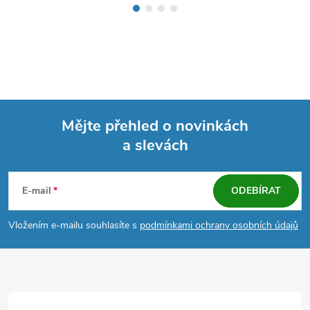
Mějte přehled o novinkách
a slevách
Z
á
E-mail
ODEBÍRAT
p
Vložením e-mailu souhlasíte s
podmínkami ochrany osobních údajů
a
t