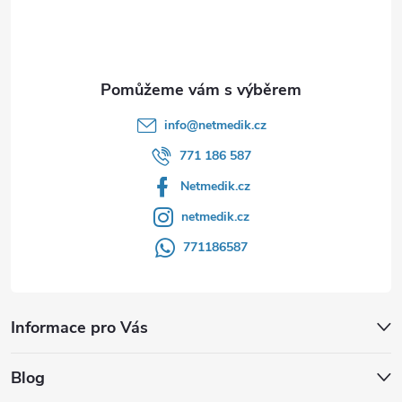
í
info
@
netmedik.cz
771 186 587
Netmedik.cz
netmedik.cz
771186587
Informace pro Vás
Blog