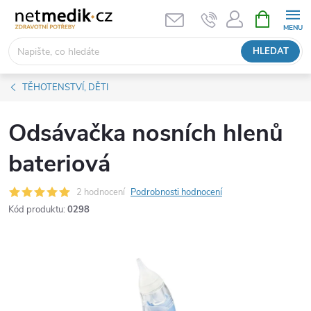
Přejít
NÁKUPNÍ
KOŠÍK
na
obsah
HLEDAT
TĚHOTENSTVÍ, DĚTI
Odsávačka nosních hlenů
bateriová
2 hodnocení
Podrobnosti hodnocení
Kód produktu:
0298