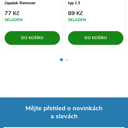
čepelek Remover
typ č.3
77 Kč
89 Kč
SKLADEM
SKLADEM
DO KOŠÍKU
DO KOŠÍKU
Mějte přehled o novinkách
a slevách
Z