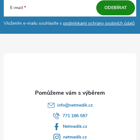
á
E-mail
ODEBÍRAT
p
Vložením e-mailu souhlasíte s
podmínkami ochrany osobních údajů
a
t
í
info
@
netmedik.cz
771 186 587
Netmedik.cz
netmedik.cz