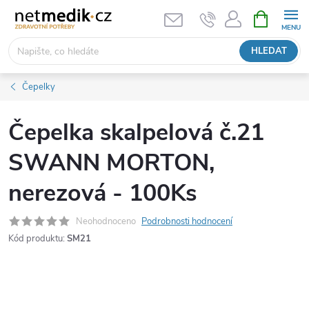
Přejít
NÁKUPNÍ
KOŠÍK
na
obsah
HLEDAT
Čepelky
Čepelka skalpelová č.21
SWANN MORTON,
nerezová - 100Ks
Neohodnoceno
Podrobnosti hodnocení
Kód produktu:
SM21