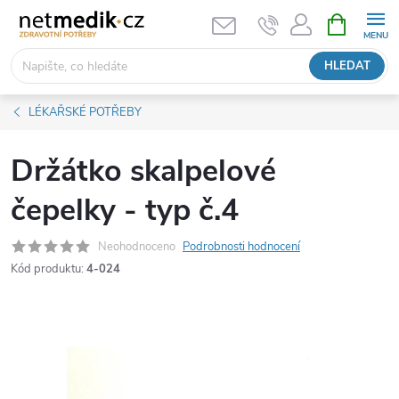
Přejít
NÁKUPNÍ
KOŠÍK
na
obsah
HLEDAT
LÉKAŘSKÉ POTŘEBY
Držátko skalpelové
čepelky - typ č.4
Neohodnoceno
Podrobnosti hodnocení
Kód produktu:
4-024