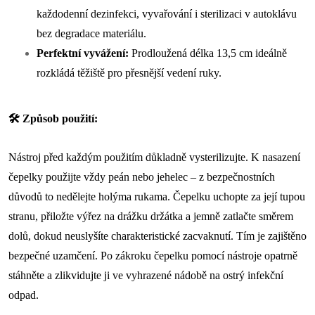
každodenní dezinfekci, vyvařování i sterilizaci v autoklávu
bez degradace materiálu.
Perfektní vyvážení:
Prodloužená délka 13,5 cm ideálně
rozkládá těžiště pro přesnější vedení ruky.
🛠️ Způsob použití:
Nástroj před každým použitím důkladně vysterilizujte. K nasazení
čepelky použijte vždy peán nebo jehelec – z bezpečnostních
důvodů to nedělejte holýma rukama. Čepelku uchopte za její tupou
stranu, přiložte výřez na drážku držátka a jemně zatlačte směrem
dolů, dokud neuslyšíte charakteristické zacvaknutí. Tím je zajištěno
bezpečné uzamčení. Po zákroku čepelku pomocí nástroje opatrně
stáhněte a zlikvidujte ji ve vyhrazené nádobě na ostrý infekční
odpad.