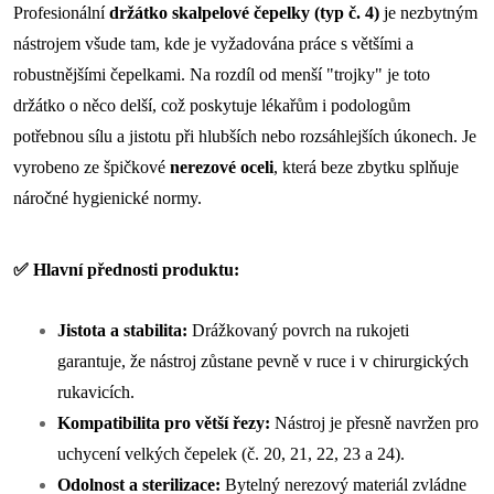
Profesionální
držátko skalpelové čepelky (typ č. 4)
je nezbytným
nástrojem všude tam, kde je vyžadována práce s většími a
robustnějšími čepelkami. Na rozdíl od menší "trojky" je toto
držátko o něco delší, což poskytuje lékařům i podologům
potřebnou sílu a jistotu při hlubších nebo rozsáhlejších úkonech. Je
vyrobeno ze špičkové
nerezové oceli
, která beze zbytku splňuje
náročné hygienické normy.
✅ Hlavní přednosti produktu:
Jistota a stabilita:
Drážkovaný povrch na rukojeti
garantuje, že nástroj zůstane pevně v ruce i v chirurgických
rukavicích.
Kompatibilita pro větší řezy:
Nástroj je přesně navržen pro
uchycení velkých čepelek (č. 20, 21, 22, 23 a 24).
Odolnost a sterilizace:
Bytelný nerezový materiál zvládne