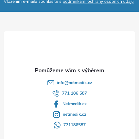
p
Vložením e-mailu souhlasíte s
podmínkami ochrany osobních údajů
a
t
í
info
@
netmedik.cz
771 186 587
Netmedik.cz
netmedik.cz
771186587