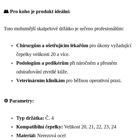
👥 Pro koho je produkt ideální:
Toto mohutnější skalpelové držátko je určeno profesionálům:
Chirurgům a ošetřujícím lékařům
pro úkony vyžadující
čepelky velikosti 20 a více.
Podologům a pedikérům
při náročném a přesném
odstraňování ztvrdlé kůže.
Veterinárním klinikám
pro běžnou operativní praxi.
⚙️ Parametry:
Typ držátka:
Č. 4
Kompatibilní čepelky:
Velikost 20, 21, 22, 23, 24
Materiál:
Nerezová ocel