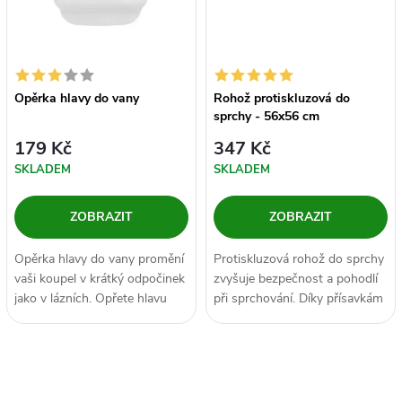
ů
ů
Opěrka hlavy do vany
Rohož protiskluzová do
sprchy - 56x56 cm
179 Kč
347 Kč
SKLADEM
SKLADEM
ZOBRAZIT
ZOBRAZIT
Opěrka hlavy do vany promění
Protiskluzová rohož do sprchy
vaši koupel v krátký odpočinek
zvyšuje bezpečnost a pohodlí
jako v lázních. Opřete hlavu
při sprchování. Díky přísavkám
pohodlně, nechte vodu...
pevně drží na místě,...
O