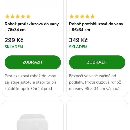
n
i
í
s
Rohož protiskluzová do vany
Rohož protiskluzová do vany
p
- 76x34 cm
- 96x34 cm
p
299 Kč
349 Kč
r
SKLADEM
SKLADEM
r
o
ZOBRAZIT
ZOBRAZIT
o
d
Protiskluzová rohož do vany
Bezpečí ve vaně začíná od
d
zajišťuje jistotu a stabilitu při
podlahy. Protiskluzová rohož
u
každé koupeli. Chrání před
do vany 96 × 34 cm vám dá
u
uklouznutím a přidává...
jistotu při každém kroku a
k
promění...
k
t
t