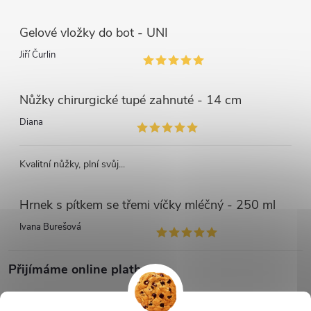
Gelové vložky do bot - UNI
Jiří Čurlin
Nůžky chirurgické tupé zahnuté - 14 cm
Diana
Kvalitní nůžky, plní svůj...
Hrnek s pítkem se třemi víčky mléčný - 250 ml
Ivana Burešová
Přijímáme online platby