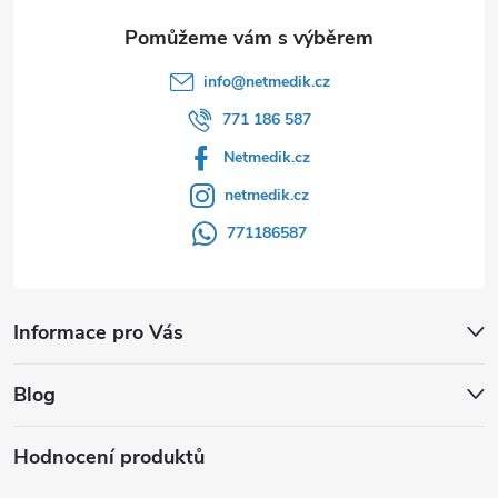
y
v
info
@
netmedik.cz
ý
771 186 587
p
Netmedik.cz
i
netmedik.cz
s
771186587
u
Informace pro Vás
Blog
Hodnocení produktů