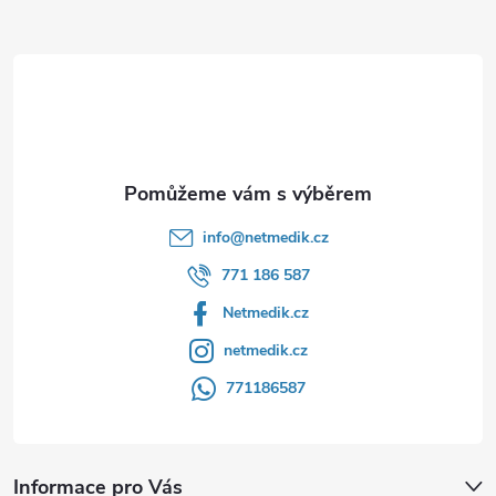
a
t
í
info
@
netmedik.cz
771 186 587
Netmedik.cz
netmedik.cz
771186587
Informace pro Vás