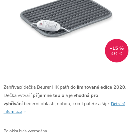
–15 %
980 Kč
Zahřívací dečka Beurer HK patří do
limitované edice 2020
.
Dečka vytváří
příjemné teplo
a je
vhodná pro
vyhřívání
bederní oblasti, nohou, krční páteře a šíje.
Detailní
informace
Položka byla vyprodána…