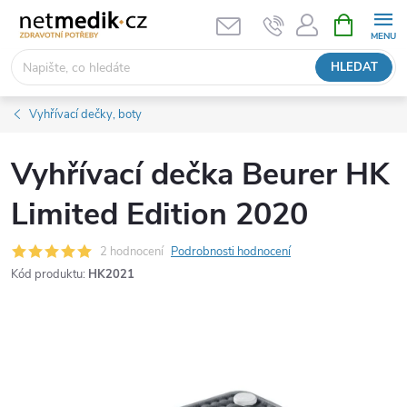
Přejít
NÁKUPNÍ
KOŠÍK
na
obsah
HLEDAT
Vyhřívací dečky, boty
Vyhřívací dečka Beurer HK
Limited Edition 2020
2 hodnocení
Podrobnosti hodnocení
Kód produktu:
HK2021