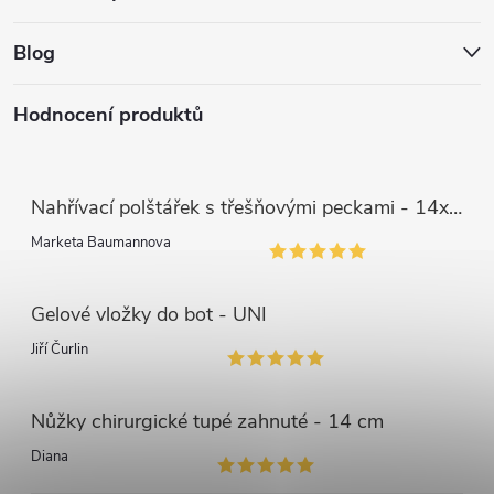
Blog
Hodnocení produktů
Nahřívací polštářek s třešňovými peckami - 14x55 cm
Marketa Baumannova
Gelové vložky do bot - UNI
Jiří Čurlin
Nůžky chirurgické tupé zahnuté - 14 cm
Diana