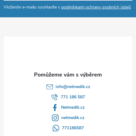
p
Vložením e-mailu souhlasíte s
podmínkami ochrany osobních údajů
a
t
í
info
@
netmedik.cz
771 186 587
Netmedik.cz
netmedik.cz
771186587