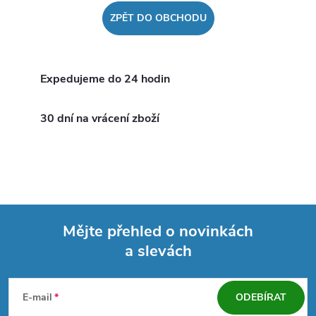
ZPĚT DO OBCHODU
Expedujeme do 24 hodin
30 dní na vrácení zboží
Mějte přehled o novinkách
a slevách
Z
á
E-mail
ODEBÍRAT