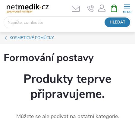
Přejít
NÁKUPNÍ
KOŠÍK
na
obsah
HLEDAT
KOSMETICKÉ POMŮCKY
Formování postavy
Produkty teprve
připravujeme.
Můžete se ale podívat na ostatní kategorie.