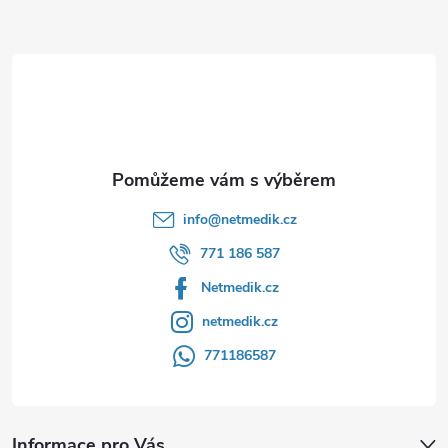
a
t
í
info
@
netmedik.cz
771 186 587
Netmedik.cz
netmedik.cz
771186587
Informace pro Vás