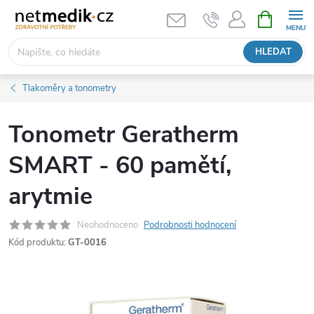
Přejít
NÁKUPNÍ
KOŠÍK
na
obsah
HLEDAT
Tlakoměry a tonometry
Tonometr Geratherm
SMART - 60 pamětí,
arytmie
Neohodnoceno
Podrobnosti hodnocení
Kód produktu:
GT-0016