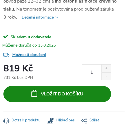
obvod paže 22–32 cm) a
indikátor klasifikace krevního
tlaku
. Na tonometr je poskytována prodloužená záruka
3 roky.
Detailní informace
Skladem u dodavatele
13.8.2026
Možnosti doručení
819 Kč
731 Kč bez DPH
Měrná
cena:
VLOŽIT DO KOŠÍKU
Dotaz k produktu
Hlídací pes
Sdílet