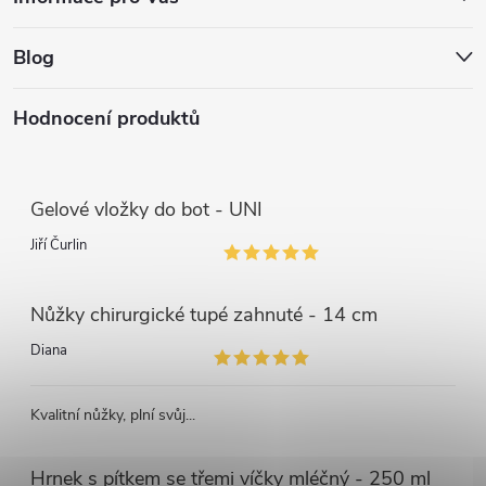
Blog
Hodnocení produktů
Gelové vložky do bot - UNI
Jiří Čurlin
Nůžky chirurgické tupé zahnuté - 14 cm
Diana
Kvalitní nůžky, plní svůj...
Hrnek s pítkem se třemi víčky mléčný - 250 ml