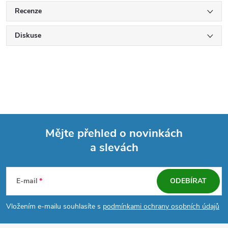
Recenze
Diskuse
Mějte přehled o novinkách
a slevách
Z
á
E-mail
ODEBÍRAT
p
Vložením e-mailu souhlasíte s
podmínkami ochrany osobních údajů