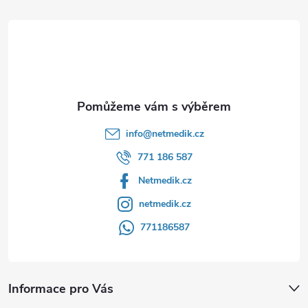
t
í
info
@
netmedik.cz
771 186 587
Netmedik.cz
netmedik.cz
771186587
Informace pro Vás