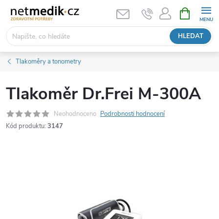
Přejít
NÁKUPNÍ
KOŠÍK
na
obsah
HLEDAT
Tlakoměry a tonometry
Tlakoměr Dr.Frei M-300A
Neohodnoceno
Podrobnosti hodnocení
Kód produktu:
3147