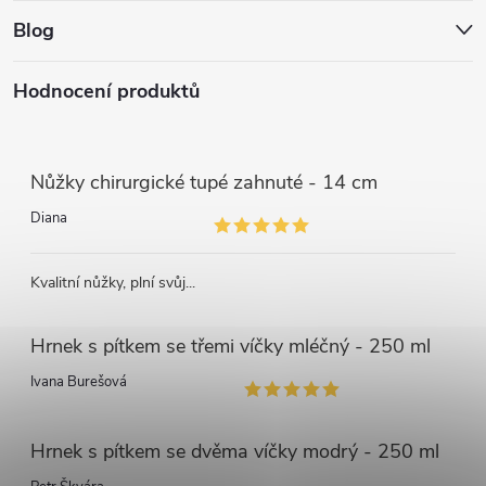
Blog
Hodnocení produktů
Nůžky chirurgické tupé zahnuté - 14 cm
Diana
Kvalitní nůžky, plní svůj...
Hrnek s pítkem se třemi víčky mléčný - 250 ml
Ivana Burešová
Hrnek s pítkem se dvěma víčky modrý - 250 ml