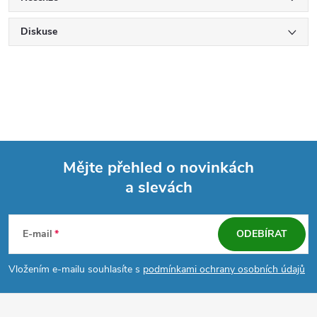
Diskuse
Mějte přehled o novinkách
a slevách
Z
á
E-mail
ODEBÍRAT
p
Vložením e-mailu souhlasíte s
podmínkami ochrany osobních údajů
a