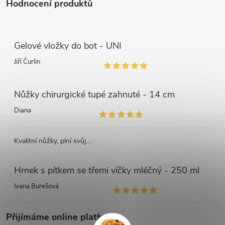
Hodnocení produktů
Gelové vložky do bot - UNI
Jiří Čurlin
Nůžky chirurgické tupé zahnuté - 14 cm
Diana
Kvalitní nůžky, plní svůj...
Hrnek s pítkem se třemi víčky mléčný - 250 ml
Ivana Burešová
Přijímáme online platby