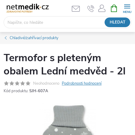
Přejít
NÁKUPNÍ
KOŠÍK
na
obsah
HLEDAT
Chladivé/zahřívací produkty
Termofor s pleteným
obalem Lední medvěd - 2l
Neohodnoceno
Podrobnosti hodnocení
Kód produktu:
SJH-607A