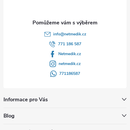
í
info
@
netmedik.cz
771 186 587
Netmedik.cz
netmedik.cz
771186587
Informace pro Vás
Blog