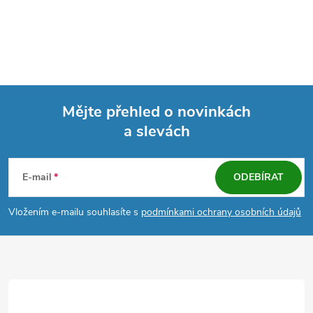
Mějte přehled o novinkách
a slevách
Z
á
E-mail
ODEBÍRAT
p
Vložením e-mailu souhlasíte s
podmínkami ochrany osobních údajů
a
t