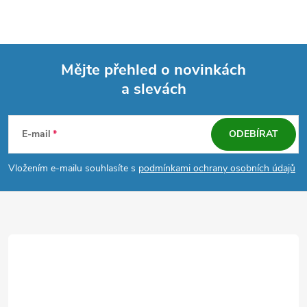
Mějte přehled o novinkách
a slevách
Z
á
E-mail
ODEBÍRAT
p
Vložením e-mailu souhlasíte s
podmínkami ochrany osobních údajů
a
t
í