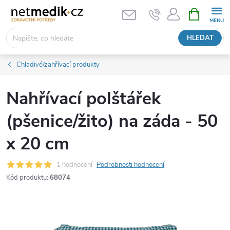
Přejít
NÁKUPNÍ
KOŠÍK
na
obsah
HLEDAT
Chladivé/zahřívací produkty
Nahřívací polštářek
(pšenice/žito) na záda - 50
x 20 cm
1 hodnocení
Podrobnosti hodnocení
Kód produktu:
68074