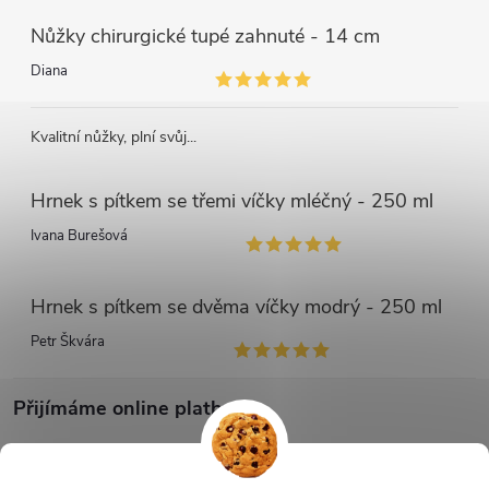
Nůžky chirurgické tupé zahnuté - 14 cm
Diana
Kvalitní nůžky, plní svůj...
Hrnek s pítkem se třemi víčky mléčný - 250 ml
Ivana Burešová
Hrnek s pítkem se dvěma víčky modrý - 250 ml
Petr Škvára
Přijímáme online platby