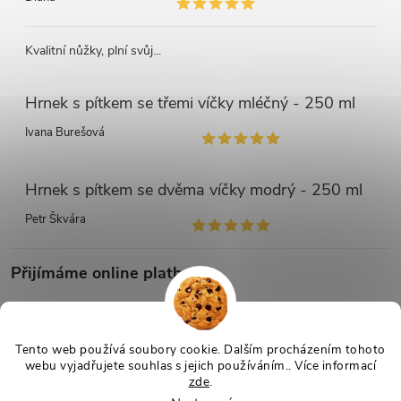
Kvalitní nůžky, plní svůj...
Hrnek s pítkem se třemi víčky mléčný - 250 ml
Ivana Burešová
Hrnek s pítkem se dvěma víčky modrý - 250 ml
Petr Škvára
Přijímáme online platby
Tento web používá soubory cookie. Dalším procházením tohoto
webu vyjadřujete souhlas s jejich používáním.. Více informací
zde
.
Copyright 2026
Netmedik.cz
. Všechna práva vyhrazena.
Upravit