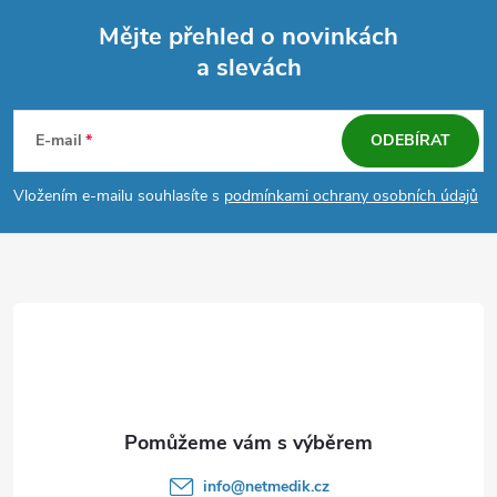
Mějte přehled o novinkách
a slevách
Z
á
E-mail
ODEBÍRAT
p
Vložením e-mailu souhlasíte s
podmínkami ochrany osobních údajů
a
t
í
info
@
netmedik.cz