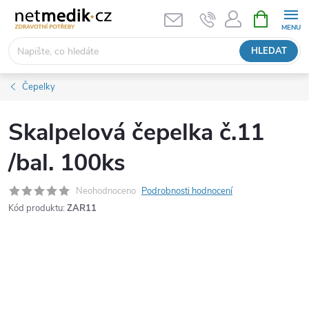
Přejít
NÁKUPNÍ
KOŠÍK
na
obsah
HLEDAT
Čepelky
Skalpelová čepelka č.11
/bal. 100ks
Neohodnoceno
Podrobnosti hodnocení
Kód produktu:
ZAR11