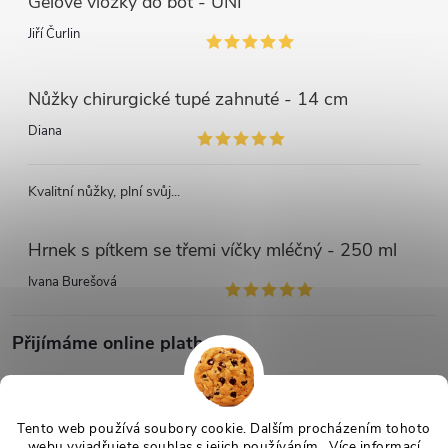
Gelové vložky do bot - UNI
Jiří Čurlin
Nůžky chirurgické tupé zahnuté - 14 cm
Diana
Kvalitní nůžky, plní svůj...
Hrnek s pítkem se třemi víčky mléčný - 250 ml
Ivana Burešová
Přijímáme online platby
Tento web používá soubory cookie. Dalším procházením tohoto
webu vyjadřujete souhlas s jejich používáním.. Více informací