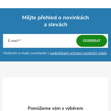
Mějte přehled o novinkách
a slevách
Z
á
E-mail
ODEBÍRAT
p
Vložením e-mailu souhlasíte s
podmínkami ochrany osobních údajů
a
t
í