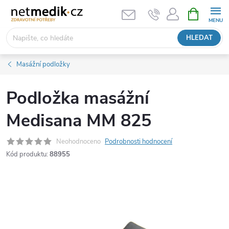
Přejít
NÁKUPNÍ
KOŠÍK
na
obsah
HLEDAT
Masážní podložky
Podložka masážní
Medisana MM 825
Neohodnoceno
Podrobnosti hodnocení
Kód produktu:
88955