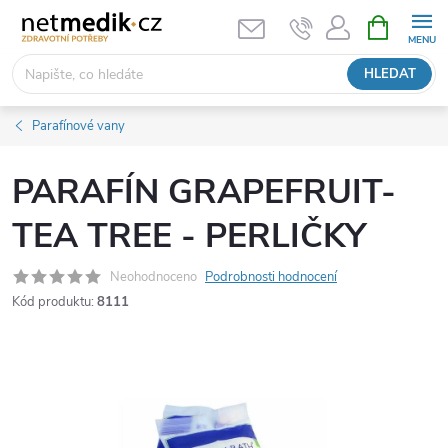
Přejít
NÁKUPNÍ
KOŠÍK
na
obsah
HLEDAT
Parafínové vany
PARAFÍN GRAPEFRUIT-
TEA TREE - PERLIČKY
Neohodnoceno
Podrobnosti hodnocení
Kód produktu:
8111