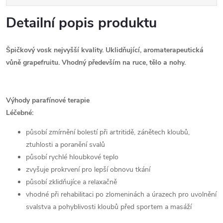
Detailní popis produktu
Špičkový vosk nejvyšší kvality. Uklidňující, aromaterapeutická
vůně grapefruitu. Vhodný především na ruce, tělo a nohy.
Výhody parafínové terapie
Léčebné:
působí zmírnění bolestí při artritidě, zánětech kloubů,
ztuhlosti a poranění svalů
působí rychlé hloubkové teplo
zvyšuje prokrvení pro lepší obnovu tkání
působí zklidňujíce a relaxačně
vhodné při rehabilitaci po zlomeninách a úrazech pro uvolnění
svalstva a pohyblivosti kloubů před sportem a masáží