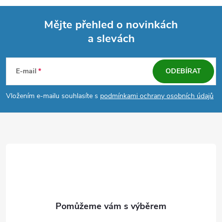
Mějte přehled o novinkách
a slevách
Z
á
E-mail
ODEBÍRAT
p
Vložením e-mailu souhlasíte s
podmínkami ochrany osobních údajů
a
t
í