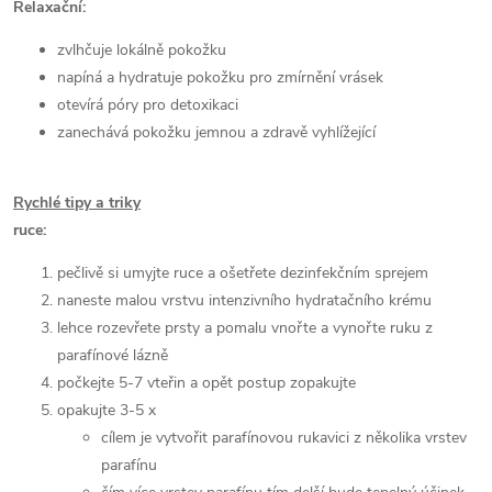
Relaxační:
zvlhčuje lokálně pokožku
napíná a hydratuje pokožku pro zmírnění vrásek
otevírá póry pro detoxikaci
zanechává pokožku jemnou a zdravě vyhlížející
Rychlé tipy a triky
ruce:
pečlivě si umyjte ruce a ošetřete dezinfekčním sprejem
naneste malou vrstvu intenzivního hydratačního krému
lehce rozevřete prsty a pomalu vnořte a vynořte ruku z
parafínové lázně
počkejte 5-7 vteřin a opět postup zopakujte
opakujte 3-5 x
cílem je vytvořit parafínovou rukavici z několika vrstev
parafínu