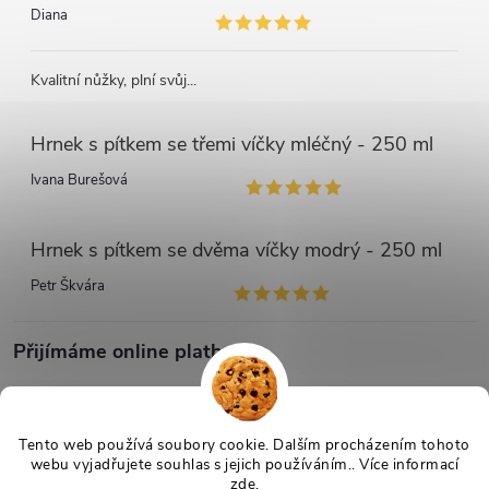
Diana
Kvalitní nůžky, plní svůj...
Hrnek s pítkem se třemi víčky mléčný - 250 ml
Ivana Burešová
Hrnek s pítkem se dvěma víčky modrý - 250 ml
Petr Škvára
Přijímáme online platby
Tento web používá soubory cookie. Dalším procházením tohoto
webu vyjadřujete souhlas s jejich používáním.. Více informací
zde
.
Copyright 2026
Netmedik.cz
. Všechna práva vyhrazena.
Upravit