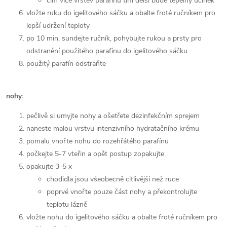
čím více vrstev parafínu tím delší bude tepelný účinek
vložte ruku do igelitového sáčku a obalte froté ručníkem pro
lepší udržení teploty
po 10 min. sundejte ručník, pohybujte rukou a prsty pro
odstranění použitého parafínu do igelitového sáčku
použitý parafín odstraňte
nohy:
pečlivě si umyjte nohy a ošetřete dezinfekčním sprejem
naneste malou vrstvu intenzivního hydratačního krému
pomalu vnořte nohu do rozehřátého parafínu
počkejte 5-7 vteřin a opět postup zopakujte
opakujte 3-5 x
chodidla jsou všeobecně citlivější než ruce
poprvé vnořte pouze část nohy a překontrolujte
teplotu lázně
vložte nohu do igelitového sáčku a obalte froté ručníkem pro