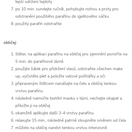
lepší udržení teploty
po 10 min. sundejte ručník, pohybujte nohou a prsty pro
odstranění použitého parafínu do igelitového sáčku
použitý parafín odstraňte
obličej:
štětec na aplikaci parafínu na obličej pro zjemnění ponořte na
5 min. do parafínové lázně
použijte šátek pro přidržení vlasů, odstraňte všechen make
up, vyčistěte pleť a položte vatové polštářky a oči
připraveným štětcem nanášejte na čelo a obličej tenkou
vrstvu parafínu
následně namočte textilní masku v lázni, nechejte okapat a
přiložte ji na obličej
okamžitě aplikujte další 3-4 vrstvy parafínu
relaxujte 15 min., následně patrně sloupněte směrem od čela
můžete na obličej nanést tenkou vrstvu intenzivně