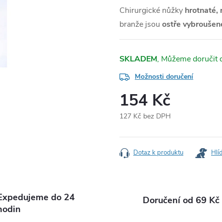
Chirurgické nůžky
hrotnaté, 
branže jsou
ostře vybroušen
SKLADEM
Možnosti doručení
154 Kč
127 Kč bez DPH
Měrná
cena:
Dotaz k produktu
Hlí
Expedujeme do 24
Doručení od 69 Kč
hodin