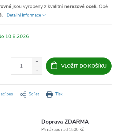
rovné
jsou vyrobeny z kvalitní
nerezové oceli.
Obě
é
.
Detailní informace
10.8.2026
VLOŽIT DO KOŠÍKU
dací pes
Sdílet
Tisk
Doprava ZDARMA
Při nákupu nad 1500 Kč