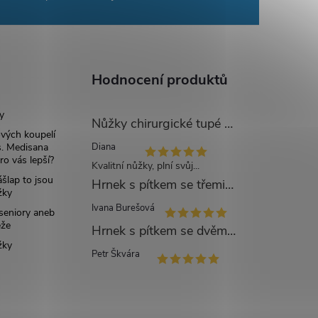
Hodnocení produktů
y
Nůžky chirurgické tupé zahnuté - 14 cm
ových koupelí
Diana
. Medisana
ro vás lepší?
Kvalitní nůžky, plní svůj...
šlap to jsou
Hrnek s pítkem se třemi víčky mléčný - 250 ml
žky
Ivana Burešová
 seniory aneb
eže
Hrnek s pítkem se dvěma víčky modrý - 250 ml
žky
Petr Škvára