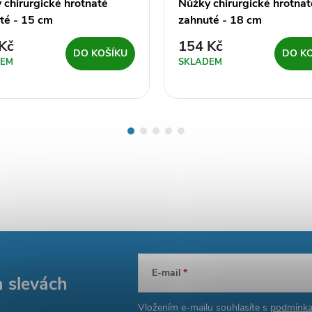
 chirurgické hrotnaté
Nůžky chirurgické hrotnat
té - 15 cm
zahnuté - 18 cm
Kč
154 Kč
DO KOŠÍKU
DO K
DEM
SKLADEM
E-mail
a slevách
Vložením e-mailu souhlasíte s
podmínka