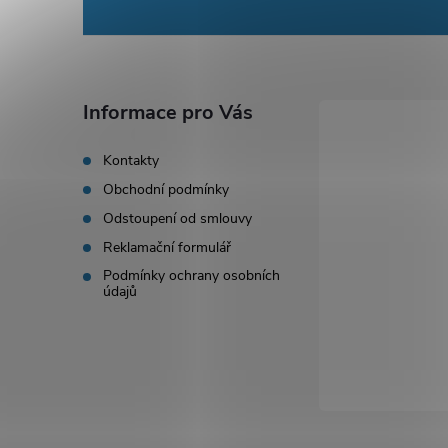
á
p
a
Informace pro Vás
t
Kontakty
Obchodní podmínky
í
Odstoupení od smlouvy
Reklamační formulář
Podmínky ochrany osobních
údajů