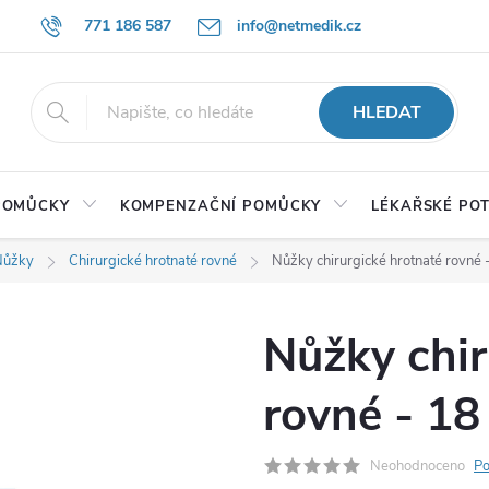
771 186 587
info@netmedik.cz
HLEDAT
 POMŮCKY
KOMPENZAČNÍ POMŮCKY
LÉKAŘSKÉ PO
Nůžky
Chirurgické hrotnaté rovné
Nůžky chirurgické hrotnaté rovné 
Nůžky chir
rovné - 18
Neohodnoceno
Po