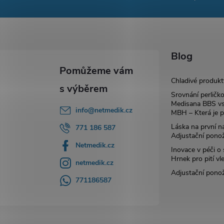
Blog
Chladivé produkt
Srovnání perličk
Medisana BBS vs
info
@
netmedik.cz
MBH – Která je p
Láska na první ná
771 186 587
Adjustační pono
Netmedik.cz
Inovace v péči o
Hrnek pro pití vl
netmedik.cz
Adjustační pono
771186587