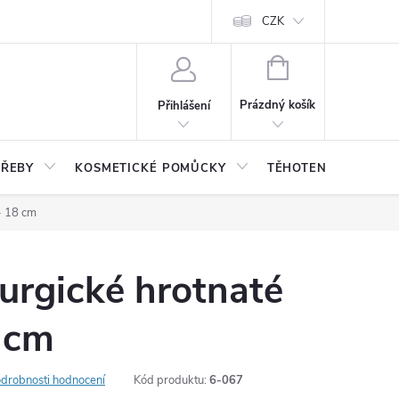
CZK
NÁKUPNÍ
KOŠÍK
Prázdný košík
Přihlášení
TŘEBY
KOSMETICKÉ POMŮCKY
TĚHOTENSTVÍ, DĚTI
- 18 cm
urgické hrotnaté
 cm
drobnosti hodnocení
Kód produktu:
6-067