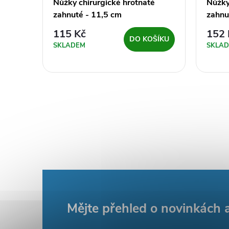
é
Nůžky chirurgické hrotnaté
Nůžky
zahnuté - 11,5 cm
zahnu
115 Kč
152 
ŠÍKU
DO KOŠÍKU
SKLADEM
SKLA
Z
Mějte přehled o novinkách