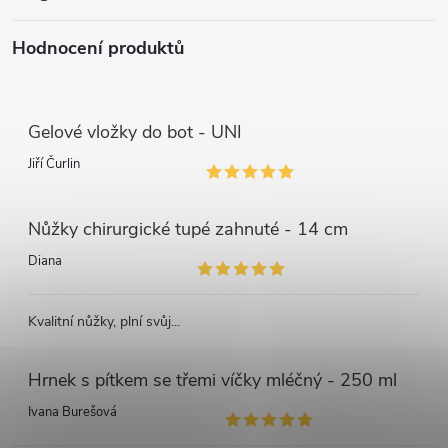
Hodnocení produktů
Gelové vložky do bot - UNI
Jiří Čurlin
Nůžky chirurgické tupé zahnuté - 14 cm
Diana
Kvalitní nůžky, plní svůj...
Hrnek s pítkem se třemi víčky mléčný - 250 ml
Ivana Burešová