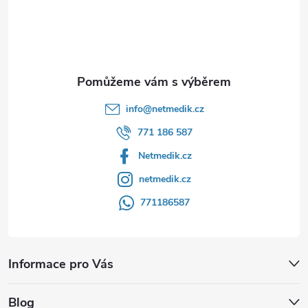
í
info
@
netmedik.cz
771 186 587
Netmedik.cz
netmedik.cz
771186587
Informace pro Vás
Blog