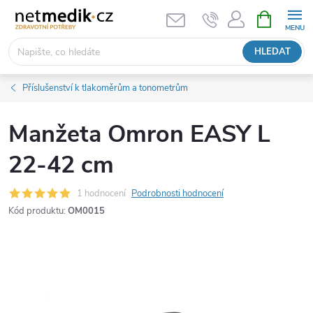
Přejít
NÁKUPNÍ
KOŠÍK
na
obsah
HLEDAT
Příslušenství k tlakoměrům a tonometrům
Manžeta Omron EASY L
22-42 cm
1 hodnocení
Podrobnosti hodnocení
Kód produktu:
OM0015