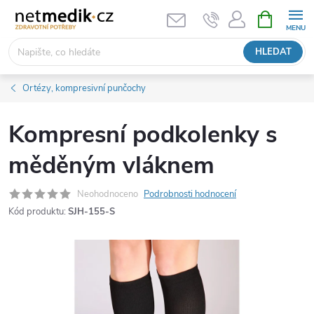
Přejít
NÁKUPNÍ
KOŠÍK
na
obsah
HLEDAT
Ortézy, kompresivní punčochy
Kompresní podkolenky s
měděným vláknem
Neohodnoceno
Podrobnosti hodnocení
Kód produktu:
SJH-155-S