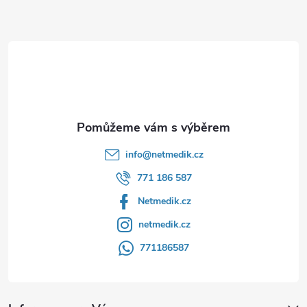
a
t
í
info
@
netmedik.cz
771 186 587
Netmedik.cz
netmedik.cz
771186587