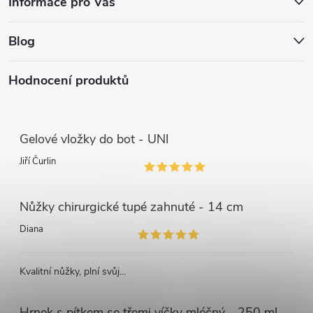
Informace pro Vás
Blog
Hodnocení produktů
Gelové vložky do bot - UNI
Jiří Čurlin
Nůžky chirurgické tupé zahnuté - 14 cm
Diana
Kvalitní nůžky, plní svůj...
Hrnek s pítkem se třemi víčky mléčný - 250 ml