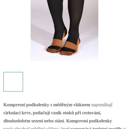
Kompresní podkolenky s měděným vláknem
napomáhají
cirkulaci krve, potlačují vznik otoků při cestování,
dlouhodobém sezení nebo stání
.
Kompresní podkolenky
navíc obsahují měděné vlákno, které
vyrovnává teplotní rozdíly a