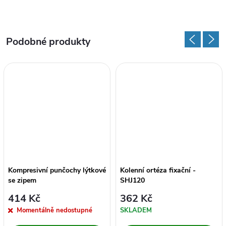
Kompresivní punčochy lýtkové
Kolenní ortéza fixační -
se zipem
SHJ120
414 Kč
362 Kč
Momentálně nedostupné
SKLADEM