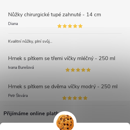
Nůžky chirurgické tupé zahnuté - 14 cm
Diana
Kvalitní nůžky, plní svůj...
Hrnek s pítkem se třemi víčky mléčný - 250 ml
Ivana Burešová
Hrnek s pítkem se dvěma víčky modrý - 250 ml
Petr Škvára
Přijímáme online platby