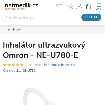
Přejít
NÁKUPNÍ
KOŠÍK
na
obsah
HLEDAT
Inhalátory
Inhalátor ultrazvukový
Omron - NE-U780-E
2 hodnocení
Podrobnosti hodnocení
Kód produktu:
OMU780