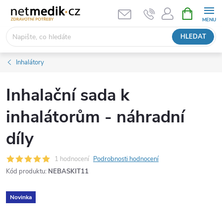
Přejít
NÁKUPNÍ
KOŠÍK
na
obsah
HLEDAT
Inhalátory
Inhalační sada k
inhalátorům - náhradní
díly
1 hodnocení
Podrobnosti hodnocení
Kód produktu:
NEBASKIT11
Novinka