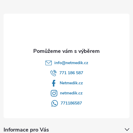
a
t
í
info
@
netmedik.cz
771 186 587
Netmedik.cz
netmedik.cz
771186587
Informace pro Vás