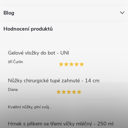
Blog
Hodnocení produktů
Gelové vložky do bot - UNI
Jiří Čurlin
Nůžky chirurgické tupé zahnuté - 14 cm
Diana
Kvalitní nůžky, plní svůj...
Hrnek s pítkem se třemi víčky mléčný - 250 ml