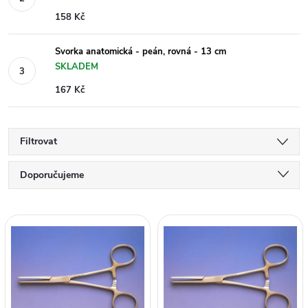
158 Kč
Svorka anatomická - peán, rovná - 13 cm
SKLADEM
167 Kč
Filtrovat
Ř
Doporučujeme
a
Nejlevnější
V
Nejdražší
z
ý
Nejprodávanější
e
p
Abecedně