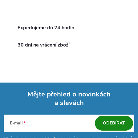
se samozavíracím...
O
v
Expedujeme do 24 hodin
l
30 dní na vrácení zboží
á
d
a
c
Mějte přehled o novinkách
í
a slevách
Z
p
á
E-mail
ODEBÍRAT
r