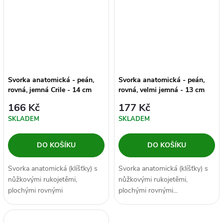
Svorka anatomická - peán,
Svorka anatomická - peán,
rovná, jemná Crile - 14 cm
rovná, velmi jemná - 13 cm
166 Kč
177 Kč
SKLADEM
SKLADEM
DO KOŠÍKU
DO KOŠÍKU
Svorka anatomická (klíšťky) s
Svorka anatomická (klíšťky) s
nůžkovými rukojetěmi,
nůžkovými rukojetěmi,
plochými rovnými
plochými rovnými...
čelistmi opatřenými vroubky a
se samozavíracím...