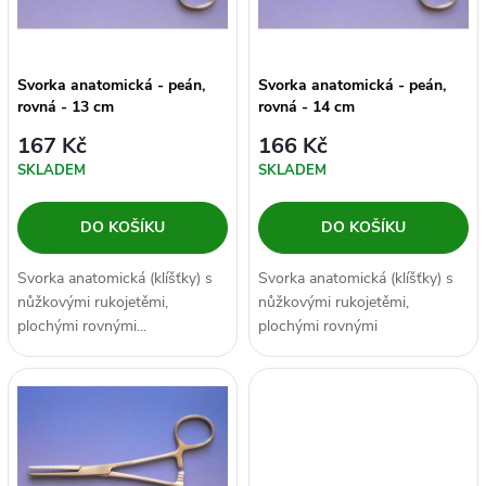
n
i
í
s
Svorka anatomická - peán,
Svorka anatomická - peán,
p
rovná - 13 cm
rovná - 14 cm
p
167 Kč
166 Kč
r
SKLADEM
SKLADEM
r
o
DO KOŠÍKU
DO KOŠÍKU
o
d
Svorka anatomická (klíšťky) s
Svorka anatomická (klíšťky) s
d
nůžkovými rukojetěmi,
nůžkovými rukojetěmi,
u
plochými rovnými...
plochými rovnými
u
čelistmi opatřenými vroubky a
k
se samozavíracím...
k
t
t