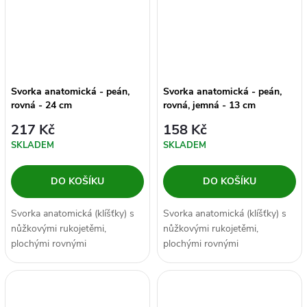
Svorka anatomická - peán,
Svorka anatomická - peán,
rovná - 24 cm
rovná, jemná - 13 cm
217 Kč
158 Kč
SKLADEM
SKLADEM
DO KOŠÍKU
DO KOŠÍKU
Svorka anatomická (klíšťky) s
Svorka anatomická (klíšťky) s
nůžkovými rukojetěmi,
nůžkovými rukojetěmi,
plochými rovnými
plochými rovnými
čelistmi opatřenými vroubky a
čelistmi opatřenými vroubky a
se samozavíracím...
se samozavíracím...