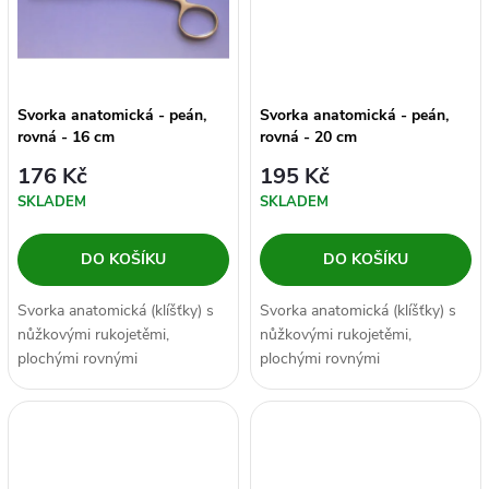
ů
ů
Svorka anatomická - peán,
Svorka anatomická - peán,
rovná - 16 cm
rovná - 20 cm
176 Kč
195 Kč
SKLADEM
SKLADEM
DO KOŠÍKU
DO KOŠÍKU
Svorka anatomická (klíšťky) s
Svorka anatomická (klíšťky) s
nůžkovými rukojetěmi,
nůžkovými rukojetěmi,
plochými rovnými
plochými rovnými
čelistmi opatřenými vroubky a
čelistmi opatřenými vroubky a
se samozavíracím...
se samozavíracím...