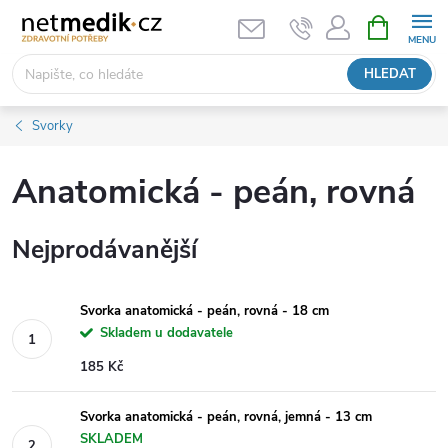
Přejít
NÁKUPNÍ
KOŠÍK
na
obsah
HLEDAT
Svorky
Anatomická - peán, rovná
Nejprodávanější
Svorka anatomická - peán, rovná - 18 cm
Skladem u dodavatele
185 Kč
Svorka anatomická - peán, rovná, jemná - 13 cm
SKLADEM