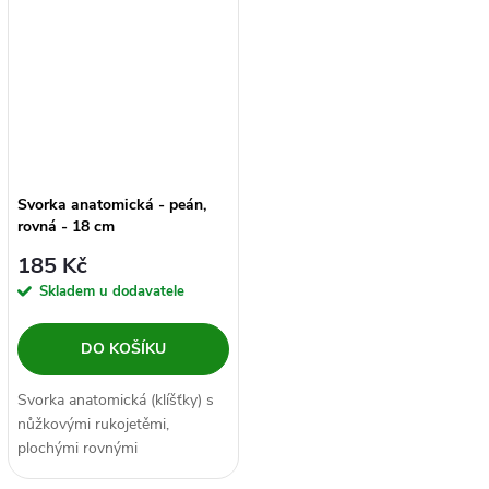
Svorka anatomická - peán,
rovná - 18 cm
185 Kč
Skladem u dodavatele
DO KOŠÍKU
Svorka anatomická (klíšťky) s
nůžkovými rukojetěmi,
plochými rovnými
čelistmi opatřenými vroubky a