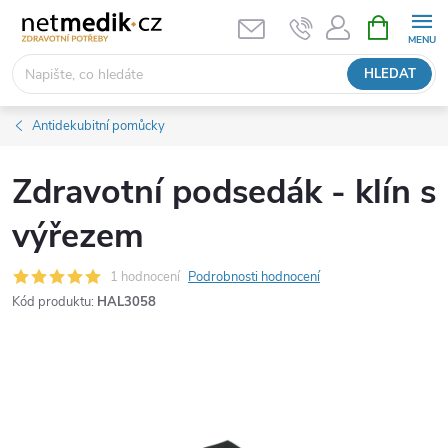
Přejít
NÁKUPNÍ
KOŠÍK
na
obsah
HLEDAT
Antidekubitní pomůcky
Zdravotní podsedák - klín s
výřezem
1 hodnocení
Podrobnosti hodnocení
Kód produktu:
HAL3058