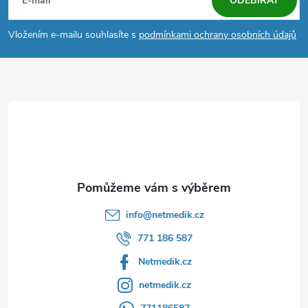
á
E-mail
ODEBÍRAT
p
Vložením e-mailu souhlasíte s
podmínkami ochrany osobních údajů
a
t
í
info
@
netmedik.cz
771 186 587
Netmedik.cz
netmedik.cz