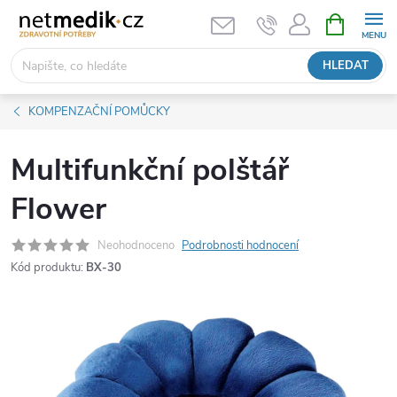
Přejít
NÁKUPNÍ
KOŠÍK
na
obsah
HLEDAT
KOMPENZAČNÍ POMŮCKY
Multifunkční polštář
Flower
Neohodnoceno
Podrobnosti hodnocení
Kód produktu:
BX-30