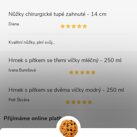
Nůžky chirurgické tupé zahnuté - 14 cm
Diana
Kvalitní nůžky, plní svůj...
Hrnek s pítkem se třemi víčky mléčný - 250 ml
Ivana Burešová
Hrnek s pítkem se dvěma víčky modrý - 250 ml
Petr Škvára
Přijímáme online platby