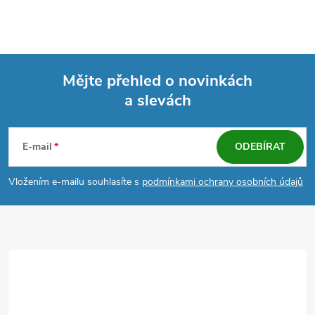
Mějte přehled o novinkách
a slevách
Z
á
E-mail
ODEBÍRAT
p
Vložením e-mailu souhlasíte s
podmínkami ochrany osobních údajů
a
t
í