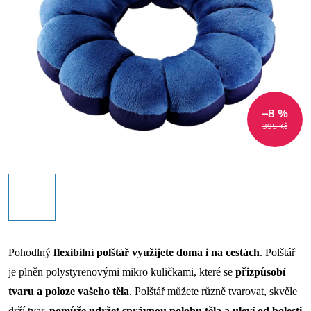
–8 %
395 Kč
Pohodlný
flexibilní polštář využijete doma i na cestách
. Polštář
je plněn polystyrenovými mikro kuličkami, které se
přizpůsobí
tvaru a poloze vašeho těla
. Polštář můžete různě tvarovat, skvěle
drží tvar,
pomůže udržet správnou polohu těla a uleví od bolesti