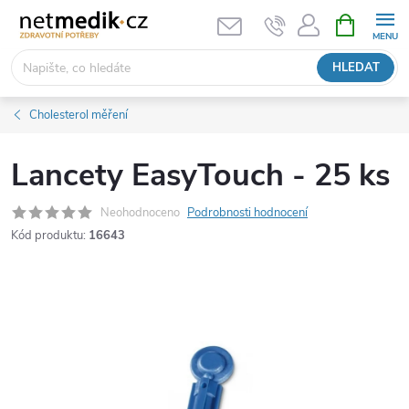
Přejít
NÁKUPNÍ
KOŠÍK
na
obsah
HLEDAT
Cholesterol měření
Lancety EasyTouch - 25 ks
Neohodnoceno
Podrobnosti hodnocení
Kód produktu:
16643