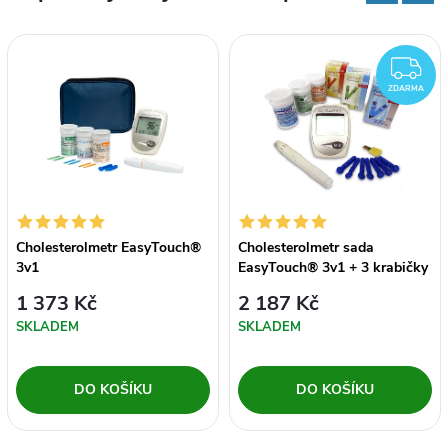
Z
ZDARMA
Cholesterolmetr EasyTouch®
Cholesterolmetr sada
3v1
EasyTouch® 3v1 + 3 krabičky
proužků
1 373 Kč
2 187 Kč
SKLADEM
SKLADEM
DO KOŠÍKU
DO KOŠÍKU