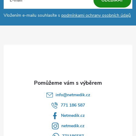
á
E-mail
ODEBÍRAT
p
Vložením e-mailu souhlasíte s
podmínkami ochrany osobních údajů
a
t
í
info
@
netmedik.cz
771 186 587
Netmedik.cz
netmedik.cz