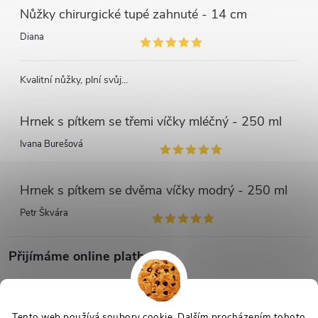
Nůžky chirurgické tupé zahnuté - 14 cm
Diana
Kvalitní nůžky, plní svůj...
Hrnek s pítkem se třemi víčky mléčný - 250 ml
Ivana Burešová
Hrnek s pítkem se dvěma víčky modrý - 250 ml
Petr Škvára
Přijímáme online platby
Tento web používá soubory cookie. Dalším procházením tohoto