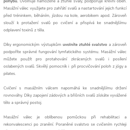
pohybů.
Uvolňuje namožené a ztuhlé svaly, podporuje krevní oběh.
Masážní válec využijete pro zahřátí svalů a nastartování jejich funkcí
před tréninkem, běháním, jízdou na kole, aerobikem apod. Zároveň
slouží k protažení svalů po cvičení a přispívá ke snadnějšímu
odplavení toxinů z těla.
Díky ergonomickým výstupkům
uvolníte ztuhlé svalstvo
a zároveň
podpoříte správné fungování lymfatického systému. Masážní válec
můžete použít pro protahování zkrácených svalů i posílení
oslabených svalů. Skvělý pomocník i při procvičování poloh z jógy a
pilates.
Cvičení s masážním válcem napomáhá ke snadnějšímu držení
rovnováhy. Díky zapojení zádových a břišních svalů získáte vyvážené
tělo a správný postoj.
Masážní válec je oblíbenou pomůckou při rehabilitaci a
rekonvalescenci po zranění. Poraněné svalstvo se cvičením rychleji