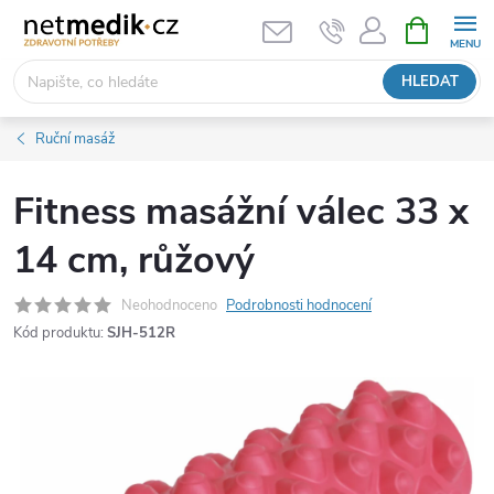
Přejít
NÁKUPNÍ
KOŠÍK
na
obsah
HLEDAT
Ruční masáž
Fitness masážní válec 33 x
14 cm, růžový
Neohodnoceno
Podrobnosti hodnocení
Kód produktu:
SJH-512R