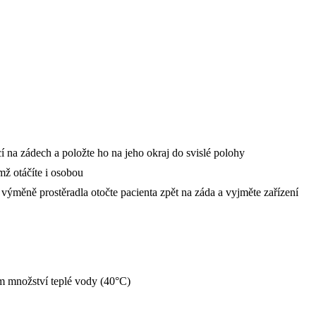
cí na zádech a položte ho na jeho okraj do svislé polohy
mž otáčíte i osobou
ýměně prostěradla otočte pacienta zpět na záda a vyjměte zařízení
ém množství teplé vody (40°C)