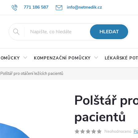
771 186 587
info@netmedik.cz
HLEDAT
 POMŮCKY
KOMPENZAČNÍ POMŮCKY
LÉKAŘSKÉ PO
Polštář pro otáčení ležících pacientů
Polštář pro
pacientů
Neohodnoceno
Po