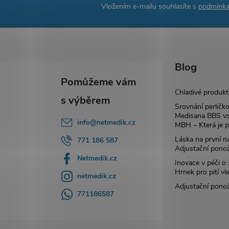
Vložením e-mailu souhlasíte s
podmínka
Blog
Chladivé produkt
Srovnání perličk
Medisana BBS vs
info
@
netmedik.cz
MBH – Která je p
Láska na první ná
771 186 587
Adjustační pono
Netmedik.cz
Inovace v péči o
Hrnek pro pití vl
netmedik.cz
Adjustační pono
771186587