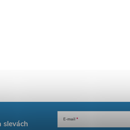
E-mail
a slevách