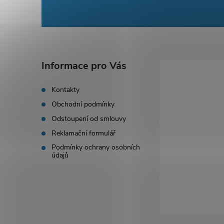
á
p
a
Informace pro Vás
t
Kontakty
Obchodní podmínky
í
Odstoupení od smlouvy
Reklamační formulář
Podmínky ochrany osobních
údajů