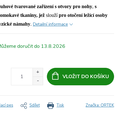
uhové tvarované zařízení s otvory pro nohy
,
s
omokavé tkaniny, jež
slouží
pro otočení ležící osoby
 fyzické námahy
.
Detailní informace
13.8.2026
VLOŽIT DO KOŠÍKU
dací pes
Sdílet
Tisk
Značka:
ORTEK