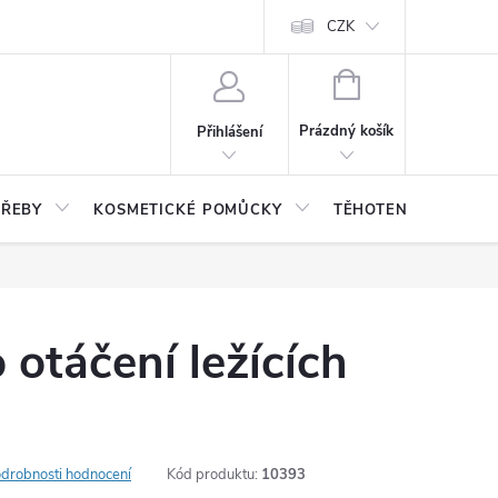
CZK
NÁKUPNÍ
KOŠÍK
Prázdný košík
Přihlášení
TŘEBY
KOSMETICKÉ POMŮCKY
TĚHOTENSTVÍ, DĚTI
 otáčení ležících
drobnosti hodnocení
Kód produktu:
10393