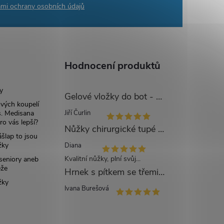
mi ochrany osobních údajů
Hodnocení produktů
y
Gelové vložky do bot - UNI
ových koupelí
Jiří Čurlin
. Medisana
ro vás lepší?
Nůžky chirurgické tupé zahnuté - 14 cm
šlap to jsou
žky
Diana
Kvalitní nůžky, plní svůj...
 seniory aneb
eže
Hrnek s pítkem se třemi víčky mléčný - 250 ml
žky
Ivana Burešová