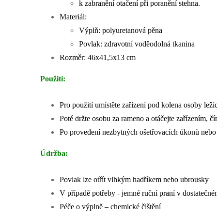
k zabranění otačení při poranění stehna.
Materiál:
Výplň: polyuretanová pěna
Povlak: zdravotní voděodolná tkanina
Rozměr: 46х41,5х13 cm
Použití:
Pro použití umístěte zařízení pod kolena osoby leží
Poté držte osobu za rameno a otáčejte zařízením, čí
Po provedení nezbytných ošetřovacích úkonů nebo v
Údržba:
Povlak lze otřít vlhkým hadříkem nebo ubrousky
V případě potřeby - jemné ruční praní v dostatečn
Péče o výplně – chemické čištění