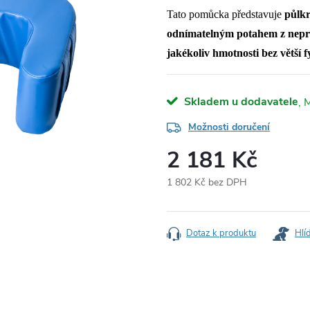
Tato pomůcka představuje
půlkr
odnímatelným potahem z nepr
jakékoliv hmotnosti bez větší
Skladem u dodavatele
Možnosti doručení
2 181 Kč
1 802 Kč bez DPH
Měrná
cena:
Dotaz k produktu
Hlí