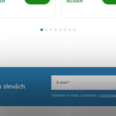
DEM
SKLADEM
E-mail
a slevách
Vložením e-mailu souhlasíte s
podmínka