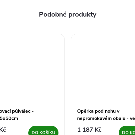
ovací půlválec -
Opěrka pod nohu v
15x50cm
nepromokavém obalu - ve
Kč
1 187 Kč
DO KOŠÍKU
DO K