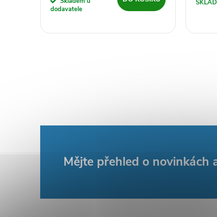
Skladem u
SKLA
dodavatele
Z
Mějte přehled o novinkách
á
p