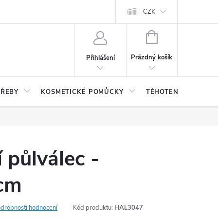
CZK
NÁKUPNÍ
KOŠÍK
Prázdný košík
Přihlášení
TŘEBY
KOSMETICKÉ POMŮCKY
TĚHOTENSTVÍ, DĚTI
 půlválec -
cm
drobnosti hodnocení
Kód produktu:
HAL3047