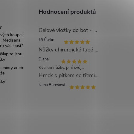
Hodnocení produktů
y
Gelové vložky do bot - UNI
ových koupelí
Jiří Čurlin
. Medisana
ro vás lepší?
Nůžky chirurgické tupé zahnuté - 14 cm
šlap to jsou
žky
Diana
Kvalitní nůžky, plní svůj...
 seniory aneb
eže
Hrnek s pítkem se třemi víčky mléčný - 250 ml
žky
Ivana Burešová