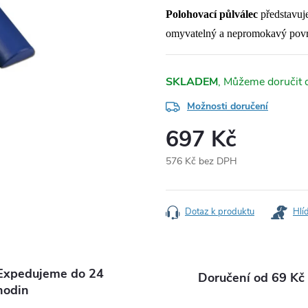
Polohovací půlválec
představu
omyvatelný a nepromokavý povr
SKLADEM
Možnosti doručení
697 Kč
576 Kč bez DPH
Měrná
cena:
Dotaz k produktu
Hlí
Expedujeme do 24
Doručení od 69 Kč
hodin