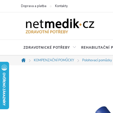
Přejít
Doprava a platba
Kontakty
na
obsah
ZDRAVOTNICKÉ POTŘEBY
REHABILITAČNÍ
KOMPENZAČNÍ POMŮCKY
Polohovací pomůcky
Domů