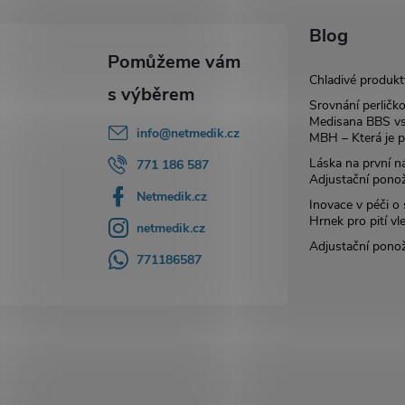
Blog
Chladivé produkt
Srovnání perličk
Medisana BBS vs
info
@
netmedik.cz
MBH – Která je p
Láska na první ná
771 186 587
Adjustační pono
Netmedik.cz
Inovace v péči o
Hrnek pro pití vl
netmedik.cz
Adjustační pono
771186587