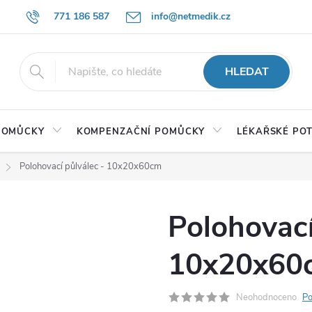
771 186 587
info@netmedik.cz
HLEDAT
 POMŮCKY
KOMPENZAČNÍ POMŮCKY
LÉKAŘSKÉ PO
Polohovací půlválec - 10x20x60cm
Polohovací
10x20x60
Neohodnoceno
Po