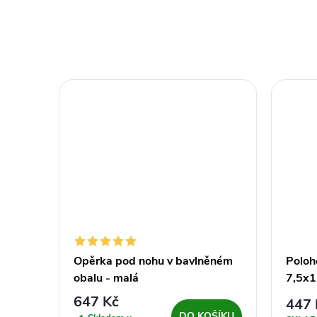
Opěrka pod nohu v bavlněném
Poloh
obalu - malá
7,5x
647 Kč
447 
ŠÍKU
DO KOŠÍKU