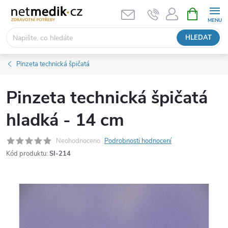
Přejít
NÁKUPNÍ
KOŠÍK
na
obsah
HLEDAT
Pinzeta technická špičatá
Pinzeta technická špičatá
hladká - 14 cm
Neohodnoceno
Podrobnosti hodnocení
Kód produktu:
SI-214