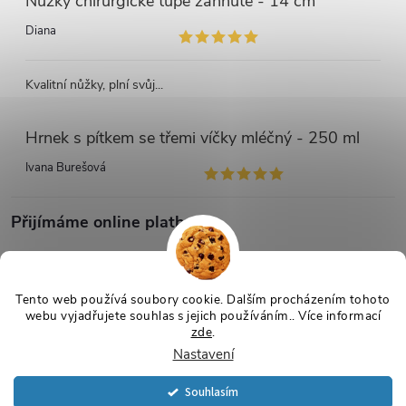
Nůžky chirurgické tupé zahnuté - 14 cm
Diana
Kvalitní nůžky, plní svůj...
Hrnek s pítkem se třemi víčky mléčný - 250 ml
Ivana Burešová
Přijímáme online platby
Tento web používá soubory cookie. Dalším procházením tohoto
webu vyjadřujete souhlas s jejich používáním.. Více informací
zde
.
Copyright 2026
Netmedik.cz
. Všechna práva vyhrazena.
Upravit
Nastavení
nastavení cookies
Vytvořil Shoptet
Souhlasím