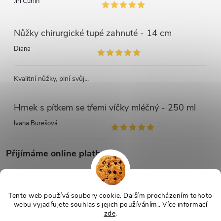
Jiří Čurlin
Nůžky chirurgické tupé zahnuté - 14 cm
Diana
Kvalitní nůžky, plní svůj...
Hrnek s pítkem se třemi víčky mléčný - 250 ml
Ivana Burešová
Přijímáme online platby
Tento web používá soubory cookie. Dalším procházením tohoto
webu vyjadřujete souhlas s jejich používáním.. Více informací
zde
.
Copyright 2026
Netmedik.cz
. Všechna práva vyhrazena.
Upravit