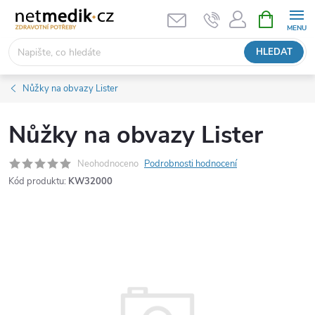
Přejít
NÁKUPNÍ
KOŠÍK
na
obsah
HLEDAT
Nůžky na obvazy Lister
Nůžky na obvazy Lister
Neohodnoceno
Podrobnosti hodnocení
Kód produktu:
KW32000