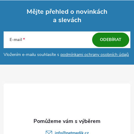
Mějte přehled o novinkách
a slevách
Z
á
E-mail
ODEBÍRAT
p
Vložením e-mailu souhlasíte s
podmínkami ochrany osobních údajů
a
t
í
info
@
netmedik.cz