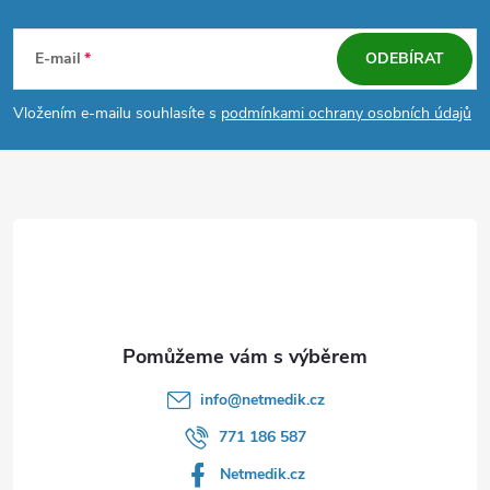
Z
á
E-mail
ODEBÍRAT
p
Vložením e-mailu souhlasíte s
podmínkami ochrany osobních údajů
a
t
í
info
@
netmedik.cz
771 186 587
Netmedik.cz