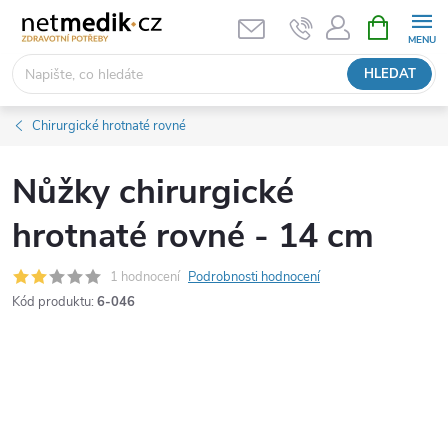
Přejít
NÁKUPNÍ
KOŠÍK
na
obsah
HLEDAT
Chirurgické hrotnaté rovné
Nůžky chirurgické
hrotnaté rovné - 14 cm
1 hodnocení
Podrobnosti hodnocení
Kód produktu:
6-046