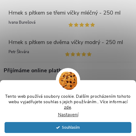
Hrnek s pítkem se třemi víčky mléčný - 250 ml
Ivana Burešová
Hrnek s pítkem se dvěma víčky modrý - 250 ml
Petr Škvára
Přijímáme online platby
Tento web používá soubory cookie. Dalším procházením tohoto
webu vyjadřujete souhlas s jejich používáním.. Více informací
zde
.
Copyright 2026
Netmedik.cz
. Všechna práva vyhrazena.
Upravit
Nastavení
nastavení cookies
Vytvořil Shoptet
Souhlasím