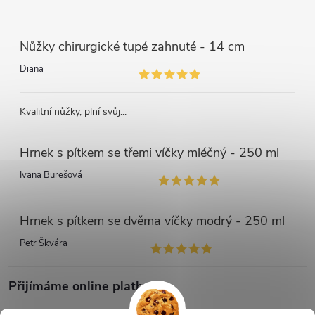
Nůžky chirurgické tupé zahnuté - 14 cm
Diana
Kvalitní nůžky, plní svůj...
Hrnek s pítkem se třemi víčky mléčný - 250 ml
Ivana Burešová
Hrnek s pítkem se dvěma víčky modrý - 250 ml
Petr Škvára
Přijímáme online platby