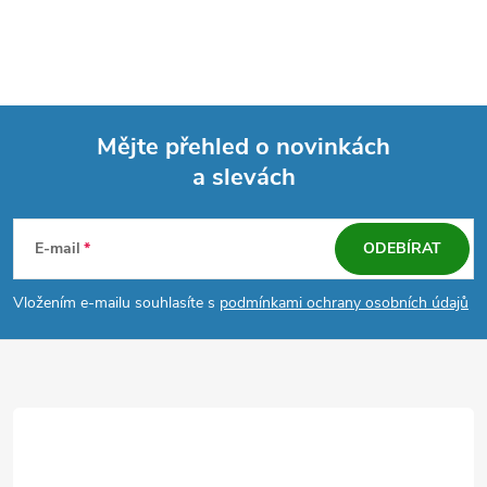
Mějte přehled o novinkách
a slevách
Z
á
E-mail
ODEBÍRAT
p
Vložením e-mailu souhlasíte s
podmínkami ochrany osobních údajů
a
t
í