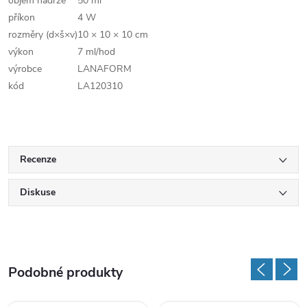
objem nádrže
50 ml
příkon
4 W
rozměry (d×š×v)
10 × 10 × 10 cm
výkon
7 ml/hod
výrobce
LANAFORM
kód
LA120310
Recenze
Diskuse