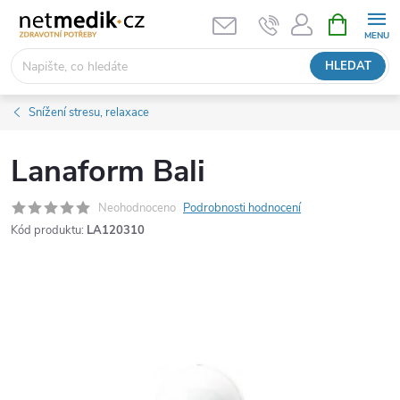
Přejít
NÁKUPNÍ
KOŠÍK
na
obsah
HLEDAT
Snížení stresu, relaxace
Lanaform Bali
Neohodnoceno
Podrobnosti hodnocení
Kód produktu:
LA120310