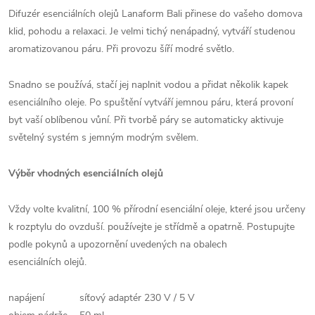
Difuzér esenciálních olejů Lanaform Bali přinese do vašeho domova
klid, pohodu a relaxaci. Je velmi tichý nenápadný, vytváří studenou
aromatizovanou páru. Při provozu šíří modré světlo.
Snadno se používá, stačí jej naplnit vodou a přidat několik kapek
esenciálního oleje. Po spuštění vytváří jemnou páru, která provoní
byt vaší oblíbenou vůní. Při tvorbě páry se automaticky aktivuje
světelný systém s jemným modrým svělem.
Výběr vhodných esenciálních olejů
Vždy volte kvalitní, 100 % přírodní esenciální oleje, které jsou určeny
k rozptylu do ovzduší. používejte je střídmě a opatrně. Postupujte
podle pokynů a upozornění uvedených na obalech
esenciálních olejů.
napájení
síťový adaptér 230 V / 5 V