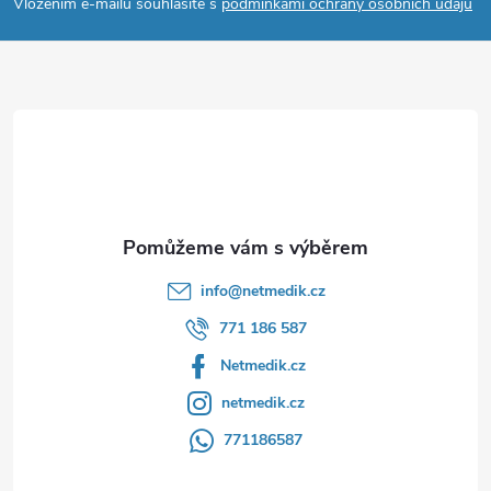
p
Vložením e-mailu souhlasíte s
podmínkami ochrany osobních údajů
a
t
í
info
@
netmedik.cz
771 186 587
Netmedik.cz
netmedik.cz
771186587