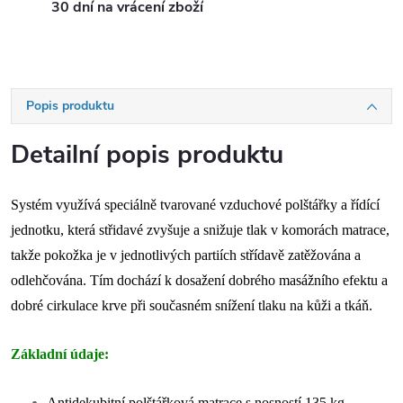
30 dní na vrácení zboží
Popis produktu
Detailní popis produktu
Systém využívá speciálně tvarované vzduchové polštářky a řídící
jednotku, která střidavé zvyšuje a snižuje tlak v komorách matrace,
takže pokožka je v jednotlivých partiích střídavě zatěžována a
odlehčována. Tím dochází k dosažení dobrého masážního efektu a
dobré cirkulace krve při současném snížení tlaku na kůži a tkáň.
Základní údaje:
Antidekubitní polštářková matrace s nosností 135 kg