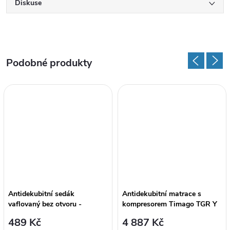
Diskuse
Antidekubitní sedák
Antidekubitní matrace s
vaflovaný bez otvoru -
kompresorem Timago TGR Y
39x39x8 cm
MR 001
489 Kč
4 887 Kč