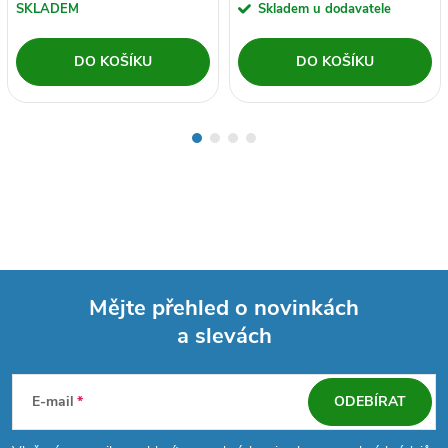
SKLADEM
Skladem u dodavatele
DO KOŠÍKU
DO KOŠÍKU
Mějte přehled o novinkách
a slevách
Z
á
E-mail
ODEBÍRAT