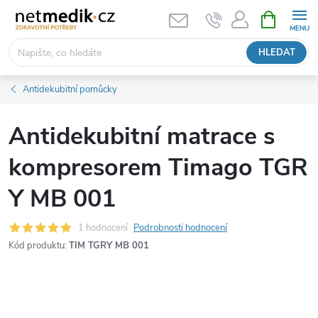
Přejít
NÁKUPNÍ
KOŠÍK
na
obsah
HLEDAT
Antidekubitní pomůcky
Antidekubitní matrace s
kompresorem Timago TGR
Y MB 001
1 hodnocení
Podrobnosti hodnocení
Kód produktu:
TIM TGRY MB 001